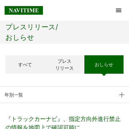
プレスリリース/
トップページ
おしらせ
企業情報
プレス
すべて
おしらせ
経営理念
リリース
会社概要
年別一覧
社長メッセージ
コアテクノロジー
『トラックカーナビ』、指定方向外進行禁止
プレスリリース
の情報を地図上で確認可能に