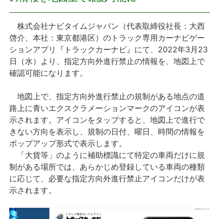
プレスリリース
株式会社ナビタイムジャパン（代表取締役社長：大西
啓介、本社：東京都港区）のトラック専用カーナビゲー
おしらせ
ションアプリ『トラックカーナビ』にて、2022年3月23
日（水）より、指定方向外進行禁止の情報を、地図上で
サービス
確認可能になります。
地図上で、指定方向外進行禁止の規制がある地点の道
個人向けサービス
路上に青いエクスクラメーションマークのアイコンが表
示されます。アイコンをタップすると、地図上で進行で
法人向けサービス
きない方向を表示し、規制の日付、曜日、時間の情報を
ポップアップ形式で表示します。
採用情報
「大貨等」のように補助標識にて特定の車両だけに規
制がある場所では、あらかじめ登録している車両の種類
English
に応じて、必要な指定方向外進行禁止アイコンだけが表
示されます。