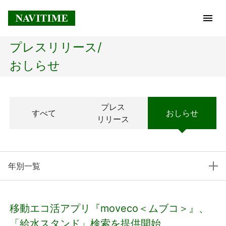
プレスリリース/
トップページ
おしらせ
企業情報
プレス
すべて
おしらせ
経営理念
リリース
会社概要
年別一覧
社長メッセージ
コアテクノロジー
移動エコ活アプリ『moveco＜ムブコ＞』、
プレスリリース
「給水スタンド」検索を提供開始