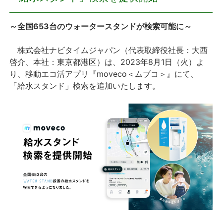
プレスリリース
～全国653台のウォータースタンドが検索可能に～
おしらせ
株式会社ナビタイムジャパン（代表取締役社長：大西
啓介、本社：東京都港区）は、2023年8月1日（火）よ
サービス
り、移動エコ活アプリ『moveco＜ムブコ＞』にて、
「給水スタンド」検索を追加いたします。
個人向けサービス
法人向けサービス
採用情報
English