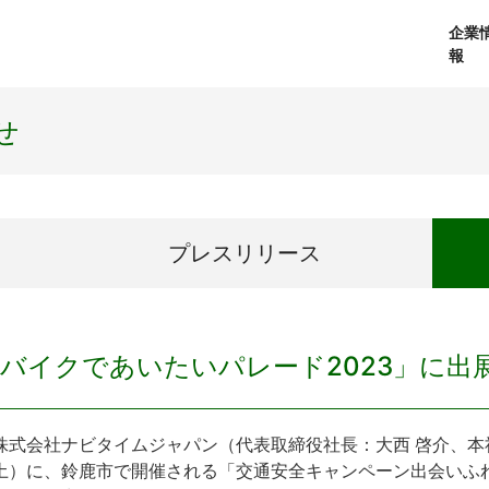
企業
報
経営理念
個人向けサービス
会社概要
プレスリリース
社長メッセージ
法人向けサービス
おしらせ
コアテクノロジ
せ
プレス
リリース
バイクであいたいパレード2023」に出
式会社ナビタイムジャパン（代表取締役社長：大西 啓介、本社
土）に、鈴鹿市で開催される「交通安全キャンペーン出会いふれ