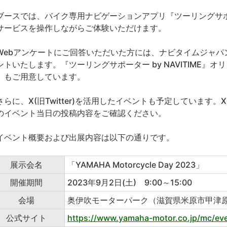
ースでは、バイク専用ナビゲーションアプリ『ツーリングサポーター
サービスを操作しながらご体験いただけます。
ebアンケートにご回答いただいた方には、ナビタイムジャパ
ントいたします。『ツーリングサポーター by NAVITIME』
）もご用意しています。
らに、X(旧Twitter)を活用したイベントも予定しています。X(旧T
のイベント当日の投稿内容をご確認ください。
ベント概要および出展内容は以下の通りです。
展示会名
「YAMAHA Motorcycle Day 2023」
開催期間
2023年9月2日(土) 9:00～15:00
会場
奥伊吹モーターパーク（滋賀県米原市甲津
公式サイト
https://www.yamaha-motor.co.jp/mc/eve