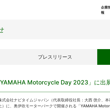
企業
報
経営理念
個人向けサービス
会社概要
プレスリリース
社長メッセージ
法人向けサービス
おしらせ
コアテクノロジ
せ
プレス
リリース
YAMAHA Motorcycle Day 2023」に出
式会社ナビタイムジャパン（代表取締役社長：大西 啓介、本社
土）に、奥伊吹モーターパークで開催される「YAMAHA Motorcy