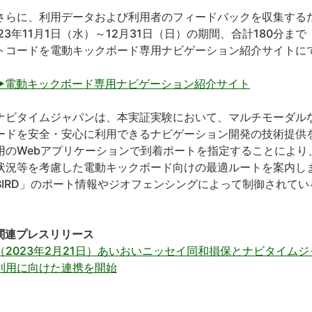
らに、利用データおよび利用者のフィードバックを収集する
023年11月1日（水）～12月31日（日）の期間、合計180分ま
トコードを電動キックボード専用ナビゲーション紹介サイトに
▶電動キックボード専用ナビゲーション紹介サイト
ビタイムジャパンは、本実証実験において、マルチモーダル
ードを安全・安心に利用できるナビゲーション開発の技術提供
用のWebアプリケーションで到着ポートを指定することにより
状況等を考慮した電動キックボード向けの最適ルートを案内しま
BIRD」のポート情報やジオフェンシングによって制御されて
。
関連プレスリリース
（2023年2月21日）あいおいニッセイ同和損保とナビタイム
利用に向けた連携を開始