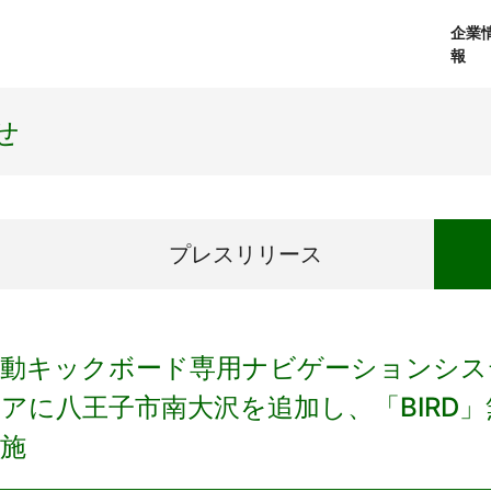
企業
報
経営理念
個人向けサービス
会社概要
プレスリリース
社長メッセージ
法人向けサービス
おしらせ
コアテクノロジ
せ
プレス
リリース
電動キックボード専用ナビゲーションシス
アに八王子市南大沢を追加し、「BIRD
施