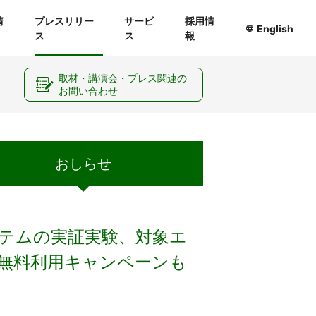
情
プレスリリー
サービ
採用情
English
ス
ス
報
ー
取材・講演会・プレス関連の
お問い合わせ
おしらせ
テムの実証実験、対象エ
」無料利用キャンペーンも