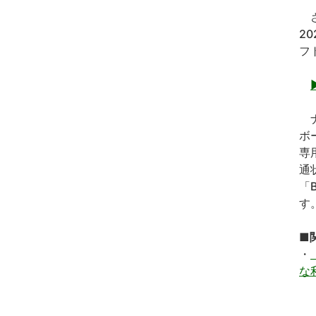
さ
2
フ
ナ
ボ
専
通
「
す
■
・
な