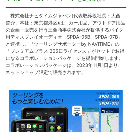
プレスリリース
株式会社ナビタイムジャパン
(
代表取締役社長：大西
啓介、本社：東京都港区
)
は、カー用品、アウトドア用品
おしらせ
の企画・販売を行う三金商事株式会社が提供するバイク
用ディスプレイオーディオ「
SPDA-05B
、
SPDA-07B
」
サービス
と連携し、『ツーリングサポーター
by NAVITIME
』の
「プレミアムプラス
365
日ライセンス」がセットでお得
になるコラボレーションパッケージを提供開始します。
個人向けサービス
コラボレーションパッケージは、
2023
年
11
月
1
日より、
ネットショップ限定で販売されます。
法人向けサービス
採用情報
English