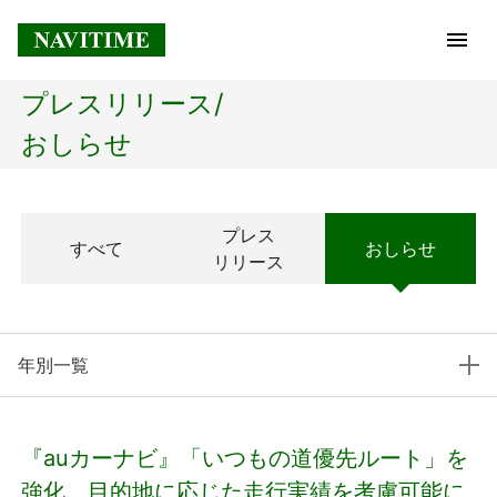
プレスリリース/
トップページ
おしらせ
企業情報
プレス
すべて
おしらせ
経営理念
リリース
会社概要
年別一覧
社長メッセージ
コアテクノロジー
『auカーナビ』「いつもの道優先ルート」を
プレスリリース
強化、目的地に応じた走行実績を考慮可能に