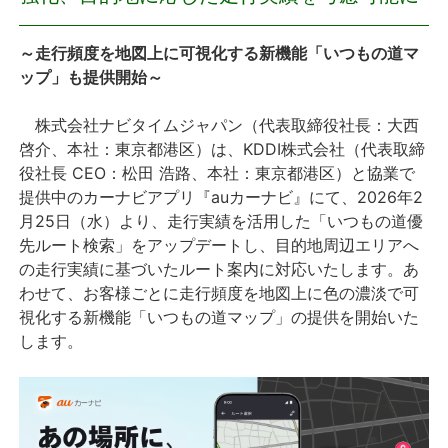
プレスリリース
～走行頻度を地図上に可視化する新機能「いつもの道マ
ップ」も提供開始～
おしらせ
株式会社ナビタイムジャパン（代表取締役社長：大西
サービス
啓介、本社：東京都港区）は、KDDI株式会社（代表取締
役社長 CEO：松田 浩路、本社：東京都港区）と協業で
提供中のカーナビアプリ『auカーナビ』にて、2026年2
個人向けサービス
月25日（水）より、走行実績を活用した「いつもの道優
先ルート検索」をアップデートし、目的地周辺エリアへ
法人向けサービス
の走行実績に基づいたルート案内に対応いたします。あ
わせて、お客様ごとに走行頻度を地図上に色の濃淡で可
採用情報
視化する新機能「いつもの道マップ」の提供を開始いた
します。
English