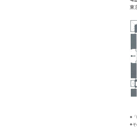
東
※「
※