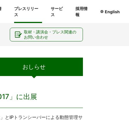
情
プレスリリー
サービ
採用情
English
ス
ス
報
ー
取材・講演会・プレス関連の
お問い合わせ
おしらせ
17」に出展
art」とIPトランシーバーによる動態管理サ