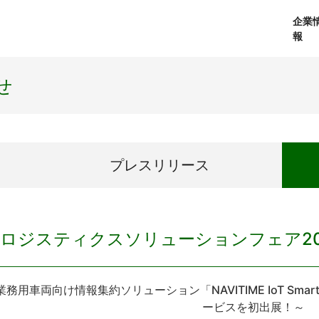
企業
報
経営理念
個人向けサービス
会社概要
プレスリリース
社長メッセージ
法人向けサービス
おしらせ
コアテクノロジ
せ
プレス
リリース
ロジスティクスソリューションフェア20
業務用車両向け情報集約ソリューション「NAVITIME IoT Sm
ービスを初出展！～