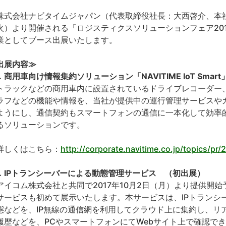
式会社ナビタイムジャパン（代表取締役社長：大西啓介、本社：
火）より開催される「ロジスティクスソリューションフェア201
業としてブース出展いたします。
出展内容≫
．商用車向け情報集約ソリューション「NAVITIME IoT Sma
ラックなどの商用車内に設置されているドライブレコーダー
ラフなどの機能や情報を、当社が提供中の運行管理サービスや
ようにし、通信契約もスマートフォンの通信に一本化して効率
るソリューションです。
しくはこちら：
http://corporate.navitime.co.jp/topics/pr
．IPトランシーバーによる動態管理サービス （初出展）
イコム株式会社と共同で2017年10月2日（月）より提供開始
サービスも初めて展示いたします。本サービスは、IPトランシ
態などを、IP無線の通信網を利用してクラウド上に集約し、リ
履歴などを、PCやスマートフォンにてWebサイト上で確認で