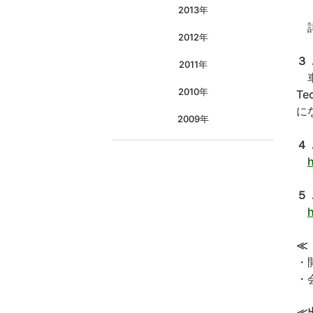
2013年
詳
2012年
３
2011年
車
2010年
T
に
2009年
４
h
５
h
≪
・
・
≪