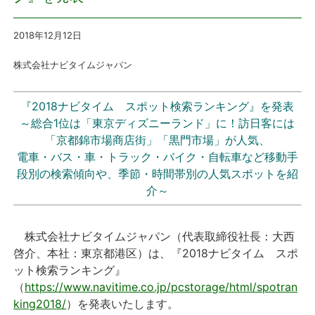
プレスリリース
2018年12月12
日
株式会社ナビタイムジャパン
おしらせ
サービス
『2018ナビタイム スポット検索ランキング』を発表
～総合1位は「東京ディズニーランド」に！訪日客には
「京都錦市場商店街」「黒門市場」が人気、
個人向けサービス
電車・バス・車・トラック・バイク・自転車など移動手
段別の検索傾向や、季節・時間帯別の人気スポットを紹
法人向けサービス
介～
採用情報
株式会社ナビタイムジャパン（代表取締役社長：大西
啓介、本社：東京都港区）は、『2018ナビタイム スポ
English
ット検索ランキング』
（
https://www.navitime.co.jp/pcstorage/html/spotran
king2018/
）を発表いたします。