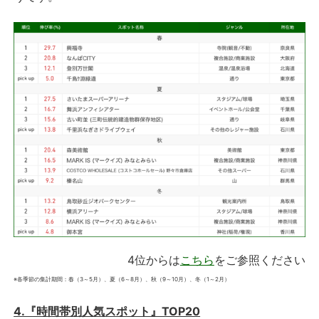
4位からは
こちら
をご参照ください
※各季節の集計期間：春（3～5月）、夏（6～8月）、秋（9～10月）、冬（1～2月）
4.『時間帯別人気スポット』TOP20