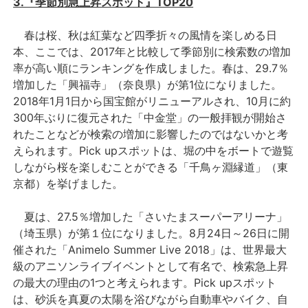
3.『季節別急上昇スポット』TOP20
春は桜、秋は紅葉など四季折々の風情を楽しめる日
本、ここでは、2017年と比較して季節別に検索数の増加
率が高い順にランキングを作成しました。春は、29.7％
増加した「興福寺」（奈良県）が第1位になりました。
2018年1月1日から国宝館がリニューアルされ、10月に約
300年ぶりに復元された「中金堂」の一般拝観が開始さ
れたことなどが検索の増加に影響したのではないかと考
えられます。Pick upスポットは、堀の中をボートで遊覧
しながら桜を楽しむことができる「千鳥ヶ淵縁道」（東
京都）を挙げました。
夏は、27.5％増加した「さいたまスーパーアリーナ」
（埼玉県）が第１位になりました。8月24日～26日に開
催された「Animelo Summer Live 2018」は、世界最大
級のアニソンライブイベントとして有名で、検索急上昇
の最大の理由の1つと考えられます。Pick upスポット
は、砂浜を真夏の太陽を浴びながら自動車やバイク、自