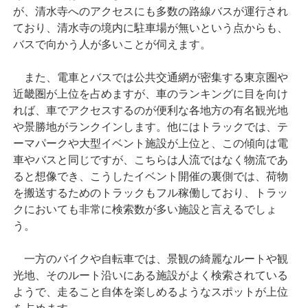
が、清水寺へのアクセスにも多数の路線バスが運行され
ており、清水寺の境内に駐車場が無いという点からも、
バスで向かう人が多いことが伺えます。
また、電車とバスでは公共交通網が密集する東京圏や
近畿圏が上位を占めますが、車のランキングに目を向け
れば、車でアクセスするのが便利な各地方の有名観光地
や景勝地がランクインします。他にはトラックでは、テ
ーマパークや大型イベント施設が上位と、この傾向は電
車やバスと同じですが、こちらは人流ではなく物流であ
ると想像でき、こうしたイベント開催の裏側では、荷物
を搬送するためのトラックもフル稼働しており、トラッ
クにおいても非常に検索数が多い施設と言えるでしょ
う。
一方のバイクや自転車では、景観の綺麗なルートや観
光地、そのルート沿いにある施設がよく検索されている
ようで、走ること自体を楽しめるようなスポットが上位