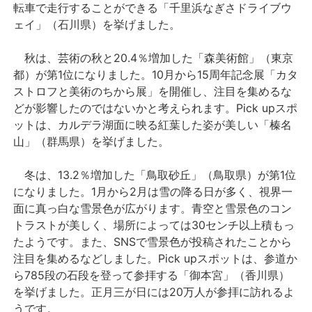
転車で走行することができる「千里浜なぎさドライブウ
ェイ」（石川県）を挙げました。
秋は、芸術の秋と20.4％増加した「森美術館」（東京
都）が第1位になりました。10月から15周年記念展「カタ
ストロフと美術のちから展」を開催し、注目を集めるな
どが影響したのではないかと考えられます。Pick upスポ
ットは、カルデラ湖面に映る紅葉した姿が美しい「榛名
山」（群馬県）を挙げました。
冬は、13.2％増加した「鳥取砂丘」（鳥取県）が第1位
になりました。1月から2月は雪の降る日が多く、視界一
面に真っ白な雪景色が広がります。青空と雪景色のコン
トラストが美しく、場所によっては30センチ以上積もっ
たようです。また、SNSで雪景色が投稿されたことから
注目を集めるなどしました。Pick upスポットは、参道か
ら785段の石段を登って参拝する「御本宮」（香川県）
を挙げました。正月三が日には20万人が参拝に訪れるよ
うです。