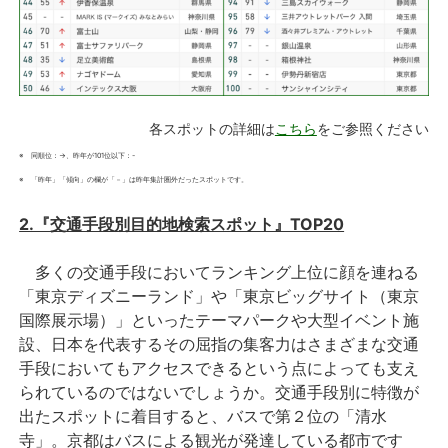
各スポットの詳細は
こちら
をご参照ください
※ 同順位：→、昨年が101位以下：-
※ 「昨年」「傾向」の欄が「－」は昨年集計圏外だったスポットです。
2.『交通手段別目的地検索スポット』TOP20
多くの交通手段においてランキング上位に顔を連ねる
「東京ディズニーランド」や「東京ビッグサイト（東京
国際展示場）」といったテーマパークや大型イベント施
設、日本を代表するその屈指の集客力はさまざまな交通
手段においてもアクセスできるという点によっても支え
られているのではないでしょうか。交通手段別に特徴が
出たスポットに着目すると、バスで第２位の「清水
寺」。京都はバスによる観光が発達している都市です