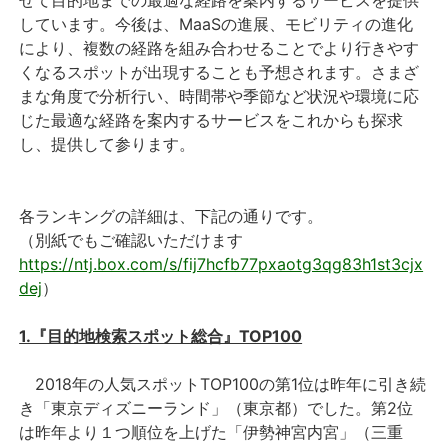
せて目的地までの最適な経路を案内するサービスを提供
しています。今後は、MaaSの進展、モビリティの進化
により、複数の経路を組み合わせることでより行きやす
くなるスポットが出現することも予想されます。さまざ
まな角度で分析行い、時間帯や季節など状況や環境に応
じた最適な経路を案内するサービスをこれからも探求
し、提供して参ります。
各ランキングの詳細は、下記の通りです。
（別紙でもご確認いただけます
https://ntj.box.com/s/fij7hcfb77pxaotg3qg83h1st3cjx
dej
）
1.『目的地検索スポット総合』TOP100
2018年の人気スポットTOP100の第1位は昨年に引き続
き「東京ディズニーランド」（東京都）でした。第2位
は昨年より１つ順位を上げた「伊勢神宮内宮」（三重