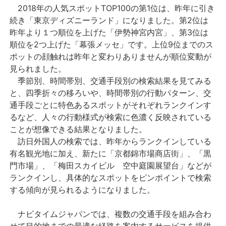
2018年の人気スポットTOP100の第1位は、昨年に引き
続き「東京ディズニーランド」になりました。第2位は
昨年より１つ順位を上げた「伊勢神宮内宮」、第3位は
順位を2つ上げた「幕張メッセ」です。上位9位までのス
ポットの顔触れは昨年と変わりありませんが順位変動が
見られました。
季節別、時間帯別、交通手段別の検索結果を見てみる
と、四季折々の移ろいや、時間帯別の行動パターン、交
通手段ごとに特色あるスポットがそれぞれランクインす
るなど、人々の行動様式が検索に色濃く反映されている
ことが想像できる結果となりました。
訪日外国人の検索では、昨年からランクインしている
有名観光地に加え、新たに「京都錦市場商店街」、「黒
門市場」、「梅田スカイビル 空中庭園展望台」などが
ランクインし、具体的なスポットをピンポイントで検索
する傾向が見られるようになりました。
ナビタイムジャパンでは、複数の交通手段を組み合わ