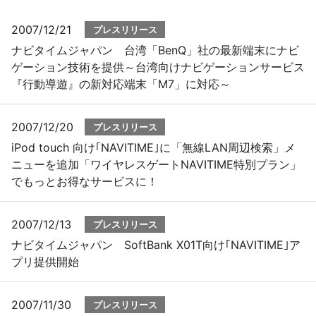
2007/12/21
プレスリリース
プレスリリース
ナビタイムジャパン 台湾「BenQ」社の最新端末にナビ
ゲーション技術を提供～台湾向けナビゲーションサービス
おしらせ
『行動導遊』の新対応端末「M7」に対応～
サービス
2007/12/20
プレスリリース
個人向けサービス
iPod touch 向け｢NAVITIME｣に「無線LAN周辺検索」メ
ニューを追加「ワイヤレスゲートNAVITIME特別プラン」
法人向けサービス
でもっとお得なサービスに！
採用情報
2007/12/13
プレスリリース
ナビタイムジャパン SoftBank X01T向け｢NAVITIME｣ア
English
プリ提供開始
2007/11/30
プレスリリース