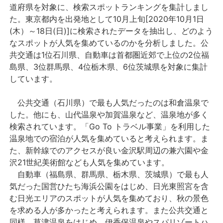
道府県を対象に、検索スポットランキングを集計しまし
た。東京都内を出発地として10月上旬[2020年10月1日
(木）～18日(日)]に検索されたデータを抽出し、どのよう
なスポットが人気を集めているのかを分析しました。公
共交通は1位石川県、自動車は首都圏近郊で上位の2位福
島県、3位群馬県、4位栃木県、6位茨城県を対象に集計
しています。
公共交通（石川県）で最も人気だったのは和倉温泉で
した。他にも、山代温泉や加賀温泉など、温泉地が多く
検索されています。「Go To トラベル事業」を利用した
温泉地での宿泊が人気を集めていると考えられます。ま
た、新幹線でのアクセスが良い金沢駅周辺の兼六園や金
沢21世紀美術館なども人気を集めています。
自動車（福島県、群馬県、栃木県、茨城県）で最も人
気だった国営ひたち海浜公園をはじめ、日光東照宮を含
む日光エリアのスポットが人気を集めており、秋の景色
を求める人が多かったと考えられます。また公共交通と
同様、草津温泉をはじめ、伊香保温泉やスパリゾートハ