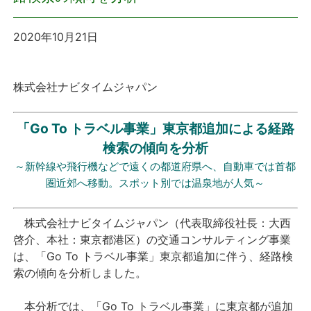
プレスリリース
2020年10月21日
おしらせ
株式会社ナビタイムジャパン
サービス
「Go To トラベル事業」東京都追加による経路
個人向けサービス
検索の傾向を分析
～新幹線や飛行機などで遠くの都道府県へ、自動車では首都
法人向けサービス
圏近郊へ移動。スポット別では温泉地が人気～
採用情報
株式会社ナビタイムジャパン（代表取締役社長：大西
啓介、本社：東京都港区）の交通コンサルティング事業
English
は、「Go To トラベル事業」東京都追加に伴う、経路検
索の傾向を分析しました。
本分析では、「Go To トラベル事業」に東京都が追加