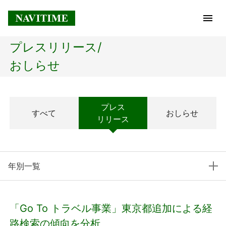
プレスリリース/
トップページ
おしらせ
企業情報
プレス
すべて
おしらせ
経営理念
リリース
会社概要
年別一覧
社長メッセージ
コアテクノロジー
「Go To トラベル事業」東京都追加による経
プレスリリース
路検索の傾向を分析