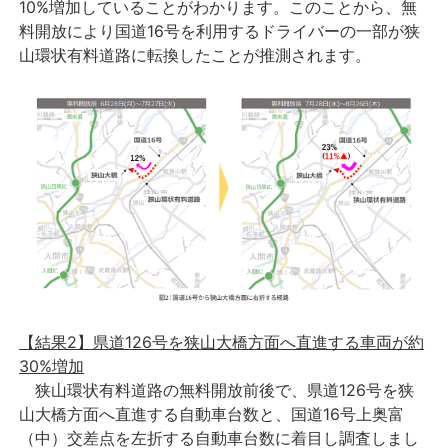
10%増加していることがわかります。このことから、無
料開放により国道16号を利用するドライバーの一部が狭
山環状有料道路に転換したことが推測されます。
【結果2】県道126号を狭山大橋方面へ直進する車両が約
30%増加
狭山環状有料道路の無料開放前後で、県道126号を狭
山大橋方面へ直進する自動車台数と、国道16号上奥富
（中）交差点を左折する自動車台数に着目し調査しまし