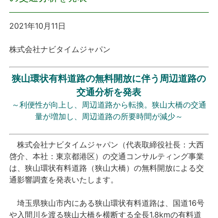
プレスリリース
2021年10月11日
おしらせ
株式会社ナビタイムジャパン
サービス
狭山環状有料道路の無料開放に伴う周辺道路の
交通分析を発表
個人向けサービス
～利便性が向上し、周辺道路から転換。狭山大橋の交通
量が増加し、周辺道路の所要時間が減少～
法人向けサービス
株式会社ナビタイムジャパン（代表取締役社長：大西
採用情報
啓介、本社：東京都港区）の交通コンサルティング事業
は、狭山環状有料道路（狭山大橋）の無料開放による交
English
通影響調査を発表いたします。
埼玉県狭山市内にある狭山環状有料道路は、国道16号
や入間川を渡る狭山大橋を横断する全長1.8kmの有料道