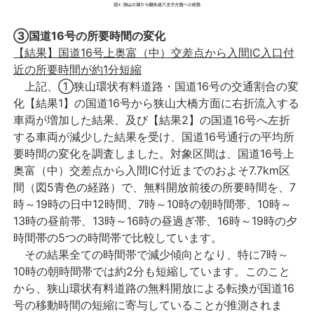
③国道16号の所要時間の変化
【結果】国道16号上奥富（中）交差点から入間IC入口付
近の所要時間が約1分短縮
上記、①狭山環状有料道路・国道16号の交通割合の変
化【結果1】の国道16号から狭山大橋方面に右折流入する
車両が増加した結果、及び【結果2】の国道16号へ左折
する車両が減少した結果を受け、国道16号通行の平均所
要時間の変化を調査しました。対象区間は、国道16号上
奥富（中）交差点から入間IC付近までのおよそ7.7km区
間（図5青色の経路）で、無料開放前後の所要時間を、7
時～19時の日中12時間、7時～10時の朝時間帯、10時～
13時の昼前帯、13時～16時の昼過ぎ帯、16時～19時の夕
時間帯の5つの時間帯で比較しています。
その結果全ての時間帯で減少傾向となり、特に7時～
10時の朝時間帯では約2分も短縮しています。このこと
から、狭山環状有料道路の無料開放による転換が国道16
号の移動時間の短縮に寄与していることが推測されま