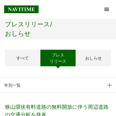
プレスリリース/
トップページ
おしらせ
企業情報
プレス
すべて
おしらせ
経営理念
リリース
会社概要
年別一覧
社長メッセージ
コアテクノロジー
狭山環状有料道路の無料開放に伴う周辺道路
プレスリリース
の交通分析を発表