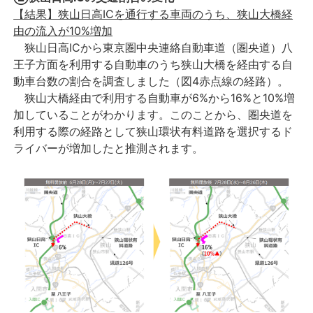
【結果】狭山日高ICを通行する車両のうち、狭山大橋経
由の流入が10%増加
狭山日高ICから東京圏中央連絡自動車道（圏央道）八
王子方面を利用する自動車のうち狭山大橋を経由する自
動車台数の割合を調査しました（図4赤点線の経路）。
狭山大橋経由で利用する自動車が6%から16%と10%増
加していることがわかります。このことから、圏央道を
利用する際の経路として狭山環状有料道路を選択するド
ライバーが増加したと推測されます。