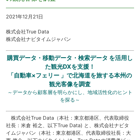
プレスリリース
2021年12月21日
おしらせ
株式会社True Data
株式会社ナビタイムジャパン
サービス
購買データ・移動データ・検索データ を活用し
個人向けサービス
た観光DXを支援！
「自動車×フェリー 」で北海道を旅する本州の
法人向けサービス
観光客像を調査
～データから顧客層を明らかにし、地域活性化のヒント
採用情報
を探る～
English
株式会社True Data（本社：東京都港区、代表取締役
社長：米倉 裕之、以下True Data) と、株式会社ナビタ
イムジャパン（本社：東京都港区、代表取締役社長：大