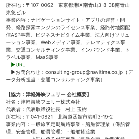
所在地：〒107-0062 東京都港区南青山3-8-38南青山
東急ビル
事業内容：ナビゲーションサイト・アプリの運営・開
発、経路探索エンジンのライセンス事業、経路付地図配
信ASP事業、ビジネスナビタイム事業、法人向けソリュ
ーション事業、Webメディア事業、テレマティクス事
業、交通コンサルティング事業、インバウンド事業、ト
ラベル事業、MaaS事業
▶URL
▶お問合わせ：consulting-group@navitime.co.jp（デ
ータ分析担当：交通コンサルティング事業）
【協力：津軽海峡フェリー 会社概要】
社名：津軽海峡フェリー株式会社
代表者：代表取締役社長 村上 玉樹
所在地：〒041-0821 北海道函館市港町3-19-2
事業内容：一般旅客定期航路事業・船舶管理業（保船管
理、安全管理、船員管理）・船舶貸渡業