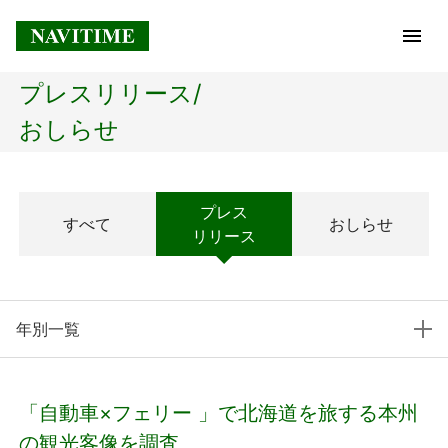
プレスリリース/
トップページ
おしらせ
企業情報
プレス
すべて
おしらせ
経営理念
リリース
会社概要
年別一覧
社長メッセージ
コアテクノロジー
「自動車×フェリー 」で北海道を旅する本州
プレスリリース
の観光客像を調査