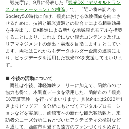
観光庁は、9月に発表した「
観光DX（デジタルトラン
スフォーメーション）の推進
」で、「近い将来訪れる
Society5.0時代に向け、観光における体験価値を向上さ
せるために、技術と観光資源との掛合せによる相乗効果
を生み出し、DX推進による新たな地域観光モデルを構築
することにより、これまでにない観光コンテンツ及びエ
リアマネジメントの創出・実現を目指します」としてい
ます。両社はこれからもデータホルダー企業の連携によ
り、ビッグデータを活用した観光DXを支援してまいりま
す。
■ 今後の活動について
両社は今後、津軽海峡フェリーに加えて、函館市のご
協力も得て、本調査データを活用した、函館市の「観光
DX実証実験」を行ってまいります。具体的には2022年1
月よりビッグデータ分析にもとづくデジタルプロモーシ
ョンなどを実施し、函館市への新たな観光客誘致と、来
訪者のニーズ分析にもとづいたアクテビティの検討など
を通して、函館市を愛する遠方のファンづくりをめざし