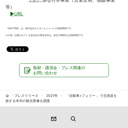
上記に係る付帯事業（営業企画、物販事業
等）
▶URL
「NAVITIME」は、株式会社ナビタイムジャパンの登録商標です。
その他、記載されている会社名や商品名等は、各社の商標又は登録商標です。
取材・講演会・プレス関連の
お問い合わせ
プレスリリース
2021年
「自動車×フェリー 」で北海道を
旅する本州の観光客像を調査