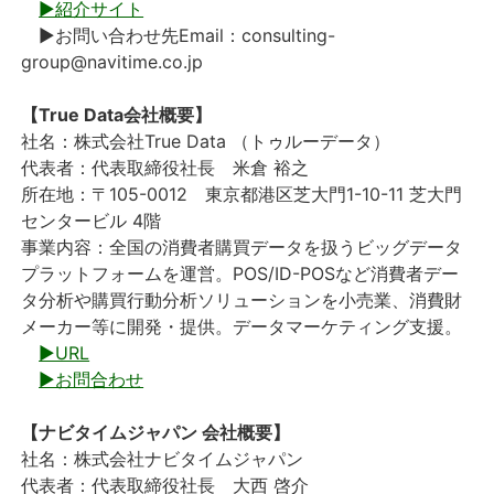
▶紹介サイト
▶お問い合わせ先Email：consulting-
group@navitime.co.jp
【True Data会社概要】
社名：株式会社True Data （トゥルーデータ）
代表者：代表取締役社長 米倉 裕之
所在地：〒105-0012 東京都港区芝大門1-10-11 芝大門
センタービル 4階
事業内容：全国の消費者購買データを扱うビッグデータ
プラットフォームを運営。POS/ID-POSなど消費者デー
タ分析や購買行動分析ソリューションを小売業、消費財
メーカー等に開発・提供。データマーケティング支援。
▶URL
▶お問合わせ
【ナビタイムジャパン 会社概要】
社名：株式会社ナビタイムジャパン
代表者：代表取締役社長 大西 啓介