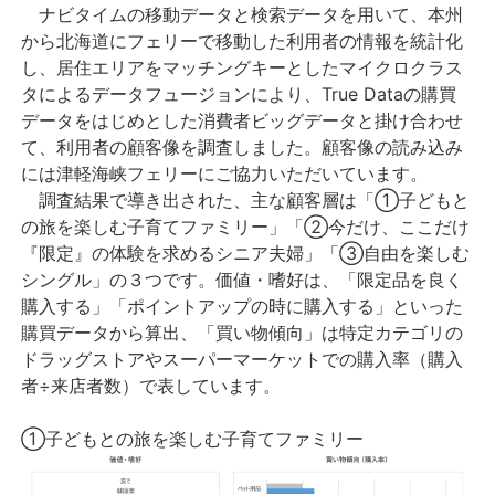
ナビタイムの移動データと検索データを用いて、本州
から北海道にフェリーで移動した利用者の情報を統計化
し、居住エリアをマッチングキーとしたマイクロクラス
タによるデータフュージョンにより、True Dataの購買
データをはじめとした消費者ビッグデータと掛け合わせ
て、利用者の顧客像を調査しました。顧客像の読み込み
には津軽海峡フェリーにご協力いただいています。
調査結果で導き出された、主な顧客層は「①子どもと
の旅を楽しむ子育てファミリー」「②今だけ、ここだけ
『限定』の体験を求めるシニア夫婦」「③自由を楽しむ
シングル」の３つです。価値・嗜好は、「限定品を良く
購入する」「ポイントアップの時に購入する」といった
購買データから算出、「買い物傾向」は特定カテゴリの
ドラッグストアやスーパーマーケットでの購入率（購入
者÷来店者数）で表しています。
①子どもとの旅を楽しむ子育てファミリー