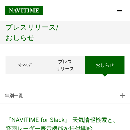
プレスリリース/
トップページ
おしらせ
企業情報
プレス
すべて
おしらせ
経営理念
リリース
会社概要
年別一覧
社長メッセージ
コアテクノロジー
『NAVITIME for Slack』 天気情報検索と、
プレスリリース
降雨レーダー表示機能を提供開始