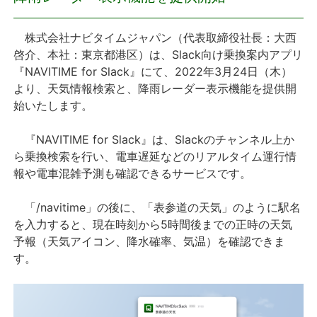
プレスリリース
株式会社ナビタイムジャパン（代表取締役社長：大西
啓介、本社：東京都港区）は、Slack向け乗換案内アプリ
おしらせ
『NAVITIME for Slack』にて、2022年3月24日（木）
より、天気情報検索と、降雨レーダー表示機能を提供開
サービス
始いたします。
『NAVITIME for Slack』は、Slackのチャンネル上か
個人向けサービス
ら乗換検索を行い、電車遅延などのリアルタイム運行情
報や電車混雑予測も確認できるサービスです。
法人向けサービス
「/navitime」の後に、「表参道の天気」のように駅名
採用情報
を入力すると、現在時刻から5時間後までの正時の天気
予報（天気アイコン、降水確率、気温）を確認できま
English
す。