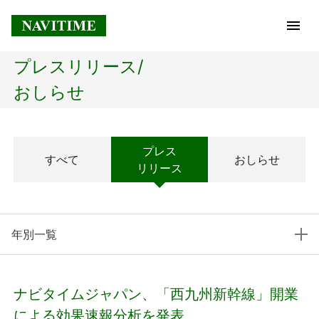
プレスリリース/
トップページ
おしらせ
企業情報
プレス
すべて
おしらせ
経営理念
リリース
会社概要
年別一覧
社長メッセージ
コアテクノロジー
ナビタイムジャパン、「西九州新幹線」開業
プレスリリース
による効果速報分析を発表