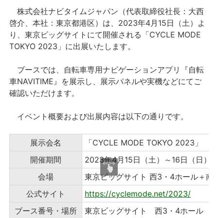
株式会社ナビタイムジャパン（代表取締役社長：大西
プレスリリース
啓介、本社：東京都港区）は、2023年4月15日（土）よ
り、東京ビッグサイトにて開催される「CYCLE MODE
TOKYO 2023」に出展いたします。
おしらせ
ブースでは、自転車専用ナビゲーションアプリ『自転
サービス
車NAVITIME』を展示し、展示パネルや実機などにてご
確認いただけます。
個人向けサービス
イベント概要および出展内容は以下の通りです。
法人向けサービス
展示会名
「CYCLE MODE TOKYO 2023」
採用情報
開催期間
2023年4⽉15日（土）～16日（日） 10:
English
会場
東京ビッグサイト 西3・4ホール＋南
公式サイト
https://cyclemode.net/2023/
ブース番号・場所
東京ビッグサイト 西3・4ホール W-