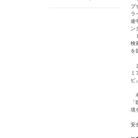
プ
ラ
途
ン
ド
検
を
ま
ミ
ビ
本
「
境
『
安