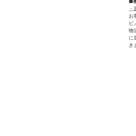
■
・
お
ビ
物
に
き