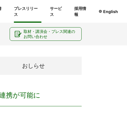
情
プレスリリー
サービ
採用情
English
ス
ス
報
ー
取材・講演会・プレス関連の
お問い合わせ
おしらせ
連携が可能に