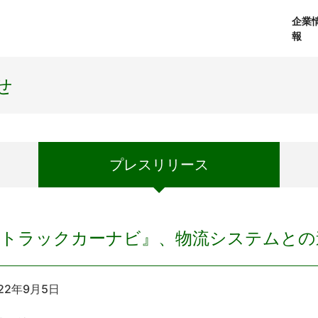
企業
報
経営理念
個人向けサービス
会社概要
プレスリリース
社長メッセージ
法人向けサービス
おしらせ
コアテクノロジ
せ
プレス
リリース
『トラックカーナビ』、物流システムとの
22年9月5日