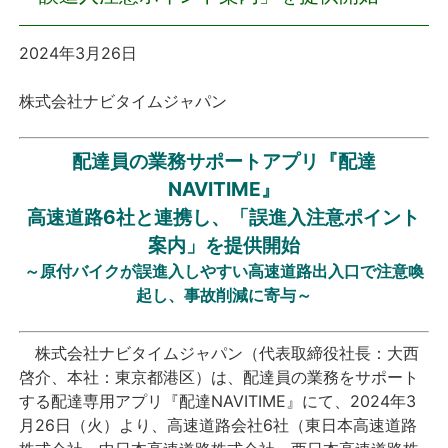
プレスリリース
2024年3月26日
おしらせ
株式会社ナビタイムジャパン
サービス
配達員の業務サポートアプリ『配達
NAVITIME』
個人向けサービス
高速道路6社と連携し、「誤進入注意ポイント
案内」を提供開始
法人向けサービス
～原付バイクが誤進入しやすい高速道路出入口で注意喚
起し、事故削減に寄与～
採用情報
株式会社ナビタイムジャパン（代表取締役社長：大西
English
啓介、本社：東京都港区）は、配達員の業務をサポート
する配達専用アプリ『配達NAVITIME』にて、2024年3
月26日（火）より、高速道路会社6社（東日本高速道路