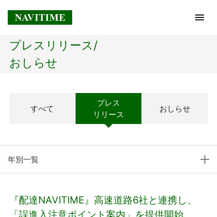
プレスリリース/
トップページ
おしらせ
企業情報
プレス
すべて
おしらせ
経営理念
リリース
会社概要
年別一覧
社長メッセージ
コアテクノロジー
『配達NAVITIME』高速道路6社と連携し、
プレスリリース
「誤進入注意ポイント案内」を提供開始