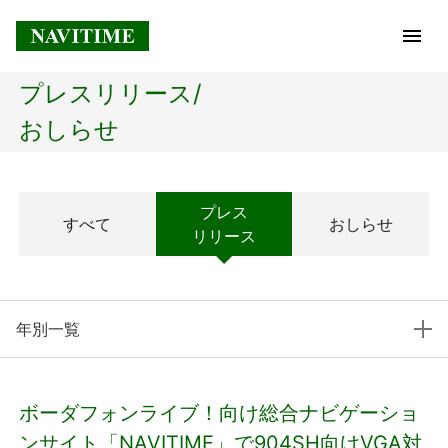
プレスリリース/
トップページ
おしらせ
企業情報
プレス
すべて
おしらせ
経営理念
リリース
会社概要
年別一覧
社長メッセージ
コアテクノロジー
ボーダフォンライブ！向け総合ナビゲーショ
プレスリリース
ンサイト「NAVITIME」で904SH向けVGA対