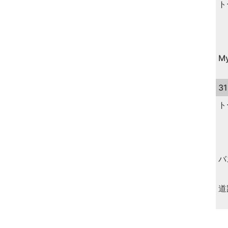
ト
M
3
ト
バ
道