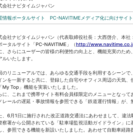
式会社ナビタイムジャパン
置情報ポータルサイト PC-NAVITIMEメディア化に向けサイ
式会社ナビタイムジャパン（代表取締役社長：大西啓介、本社
ポータルサイト「PC-NAVITIME」（
http://www.navitime.co.j
に、さらにユーザーの皆様の利便性の向上と、機能充実のため、2
アルいたします。
回のリニューアルでは、あらゆる交通手段を利用するシーンで
インを一新すると共に、登録した自宅やオフィス周辺の天気、
「My Top」機能を実装いたしました。
らに、これまで携帯サイト有料会員様限定のメニューとなってお
ノレールの遅延・事故情報を参照できる「鉄道運行情報」が、
。
た、6月1日に施行された改正道路交通法にあわせまして、違法
警察署から公開されている「駐車場監視活動ガイドライン」に
し、参照できる機能を新設いたしました。あわせて自動車経路