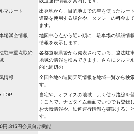
鉄道運行情報を案内します。
ルマルート
出発地から、目的地までの車を使ったルー
道路を使用する場合や、タクシーの料金ま
ます。
車場満空情報
地図中心点から近い順に、駐車場の詳細情
情報を表示します。
法駐車重点取締
各都道府県警から発表されている、違法駐
域
地域の情報を検索できます。さらにクルマ
的地周辺の
気情報
全国各地の週間天気情報を地域一覧から検
す。
y TOP
自宅や、オフィスの地域、よく使う路線を
くことで、ナビタイム画面でいつでも登録
お天気情報や、鉄道運行情報を確認するこ
す。
10円,315円会員向け機能