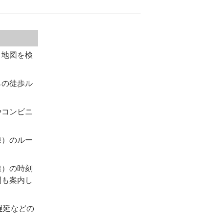
、地図を検
らの徒歩ル
やコンビニ
線）のルー
線）の時刻
間も案内し
遅延などの