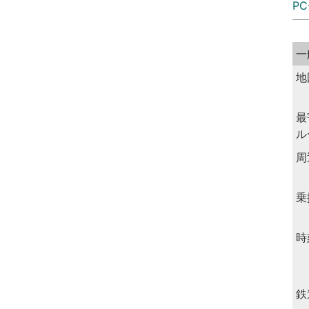
PC
一
地
最
ル
周
乗
時
鉄