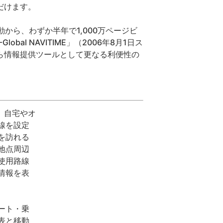
だけます。
動から、わずか半年で1,000万ページビ
l NAVITIME」（2006年8月1日ス
ら情報提供ツールとして更なる利便性の
に、自宅やオ
線を設定
を訪れる
地点周辺
使用路線
情報を表
ート・乗
表と移動