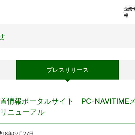
企業
報
経営理念
個人向けサービス
会社概要
プレスリリース
社長メッセージ
法人向けサービス
おしらせ
コアテクノロジ
せ
プレス
リリース
置情報ポータルサイト PC-NAVITIM
面リニューアル
成18年07月27日