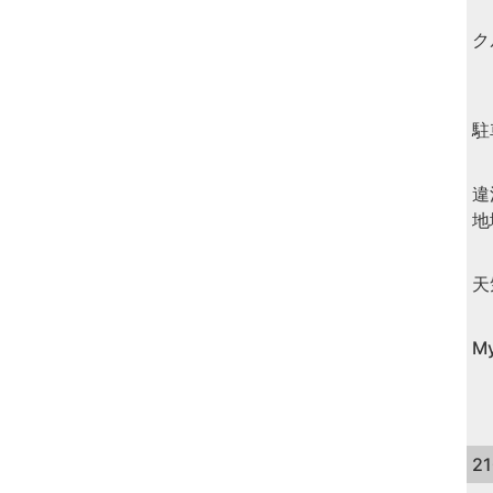
ク
駐
違
地
天
M
2