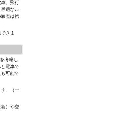
電車、飛行
ら最適なル
の履歴は携
録できま
報を考慮し
車と電車で
較も可能で
ます。（一
更新）や交