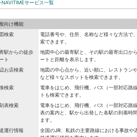
-NAVITIMEサービス一覧
般向け機能
図検索
電話番号や、住所、名称など様々な方法で
索できます。
寄駅からの徒歩
地図中心の最寄駅と、その駅の最寄出口か
ート
ートと距離を表示します。
辺お店検索
地図の中心点から、近い順に、レストラン
など様々なスポットを検索できます。
換検索
電車をはじめ、飛行機、バス（一部対応路
トも検索できます。
刻表検索
電車をはじめ、飛行機、バス（一部対応路
表の案内と、駅から出発した各駅の到着時
ます。
道運行情報
全国のJR、私鉄の主要路線における事故や