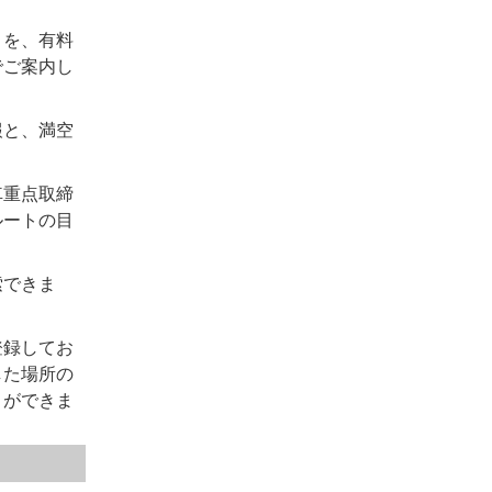
トを、有料
でご案内し
報と、満空
車重点取締
ルートの目
索できま
登録してお
した場所の
とができま