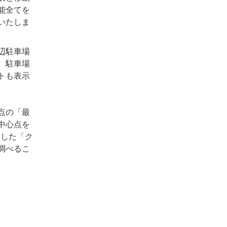
能全てを
いたしま
辺駐車場
、駐車場
トも表示
点の「最
中心点を
にした「ク
調べるこ