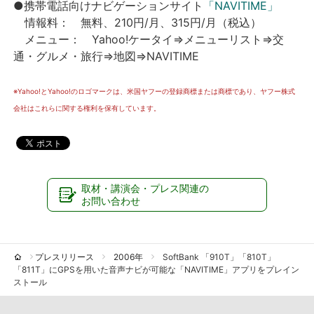
●携帯電話向けナビゲーションサイト
「NAVITIME」
情報料： 無料、210円/月、315円/月（税込）
メニュー： Yahoo!ケータイ⇒メニューリスト⇒交
通・グルメ・旅行⇒地図⇒NAVITIME
※Yahoo!とYahoo!のロゴマークは、米国ヤフーの登録商標または商標であり、ヤフー株式
会社はこれらに関する権利を保有しています。
取材・講演会・プレス関連の
お問い合わせ
プレスリリース
2006年
SoftBank 「910T」「810T」
「811T」にGPSを用いた音声ナビが可能な「NAVITIME」アプリをプレイン
ストール