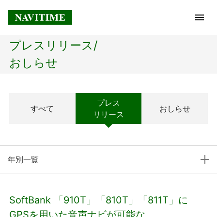
プレスリリース/
トップページ
おしらせ
企業情報
プレス
すべて
おしらせ
経営理念
リリース
会社概要
年別一覧
社長メッセージ
コアテクノロジー
SoftBank 「910T」「810T」「811T」に
プレスリリース
GPSを用いた音声ナビが可能な