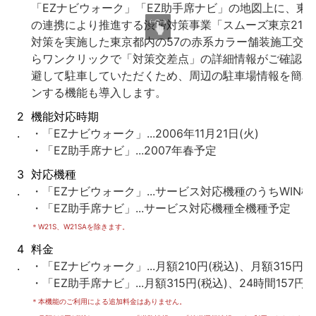
「EZナビウォーク」「EZ助手席ナビ」の地図上に、東
の連携により推進する渋滞対策事業「スムーズ東京21」
対策を実施した東京都内の57の赤系カラー舗装施工交
らワンクリックで「対策交差点」の詳細情報がご確認い
避して駐車していただくため、周辺の駐車場情報を簡単
ンする機能も導入します。
2
機能対応時期
.
・「EZナビウォーク」...2006年11月21日(火)
・「EZ助手席ナビ」...2007年春予定
3
対応機種
.
・「EZナビウォーク」...サービス対応機種のうちWIN機
・「EZ助手席ナビ」...サービス対応機種全機種予定
＊W21S、W21SAを除きます。
4
料金
.
・「EZナビウォーク」...月額210円(税込)、月額315円(
・「EZ助手席ナビ」...月額315円(税込)、24時間157円(
＊本機能のご利用による追加料金はありません。