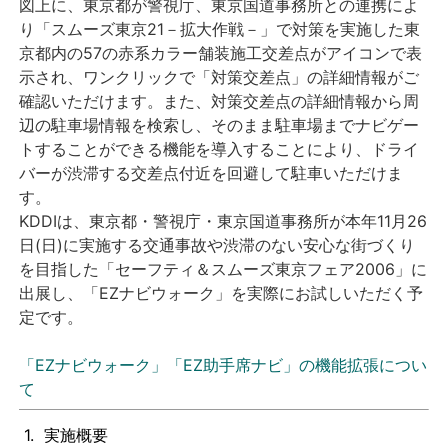
図上に、東京都が警視庁、東京国道事務所との連携によ
り「スムーズ東京21－拡大作戦－」で対策を実施した東
京都内の57の赤系カラー舗装施工交差点がアイコンで表
示され、ワンクリックで「対策交差点」の詳細情報がご
確認いただけます。また、対策交差点の詳細情報から周
辺の駐車場情報を検索し、そのまま駐車場までナビゲー
トすることができる機能を導入することにより、ドライ
バーが渋滞する交差点付近を回避して駐車いただけま
す。
KDDIは、東京都・警視庁・東京国道事務所が本年11月26
日(日)に実施する交通事故や渋滞のない安心な街づくり
を目指した「セーフティ＆スムーズ東京フェア2006」に
出展し、「EZナビウォーク」を実際にお試しいただく予
定です。
「EZナビウォーク」「EZ助手席ナビ」の機能拡張につい
て
1.
実施概要