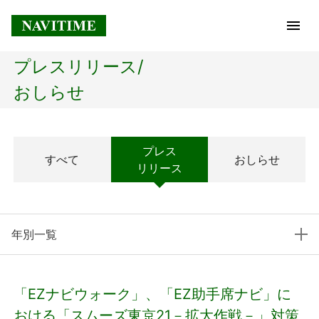
プレスリリース/
トップページ
おしらせ
企業情報
プレス
すべて
おしらせ
経営理念
リリース
会社概要
年別一覧
社長メッセージ
コアテクノロジー
「EZナビウォーク」、「EZ助手席ナビ」に
プレスリリース
おける「スムーズ東京21－拡大作戦－」対策