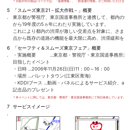
＊月額315円(税込)コースでは、「道路情報」、「鉄道運行情報」がご利用いただけます
5
「スムーズ東京21－拡大作戦－」概要
.
東京都が警視庁、東京国道事務所と連携して、都内の慢
から19年度の5ヵ年にわたり実施しています。
これにより都内の渋滞が激しい交差点を対象に、さまざ
点から既存の道路の機能を最大限に高め、渋滞緩和を図
6
「セーフティ＆スムーズ東京フェア」概要
.
・実施概要 ...東京都・警視庁・東京国道事務所主
目指したイベント
・日時 ...2006年11月26日(日)11：00～16：00
・場所 ...パレットタウン(江東区青海)
・KDDIブース ...動画・パネルによるサービス紹介、
記念品のプレゼント
＊本イベントに関しては、東京都・警視庁・東京国道事務所にて同日発表しています。
7
サービスイメージ
.