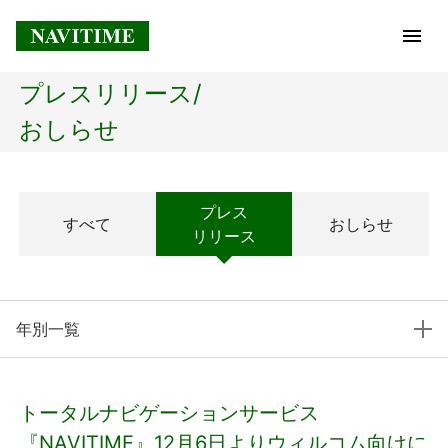
プレスリリース/
トップページ
おしらせ
企業情報
プレス
すべて
おしらせ
経営理念
リリース
会社概要
年別一覧
社長メッセージ
コアテクノロジー
トータルナビゲーションサービス
プレスリリース
『NAVITIME』12月6日よりウィルコム向けに