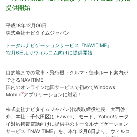
提供開始
プレスリリース
平成18年12月06日
おしらせ
株式会社ナビタイムジャパン
サービス
トータルナビゲーションサービス『NAVITIME』
12月6日よりウィルコム向けに提供開始
個人向けサービス
目的地までの電車・飛行機・クルマ・徒歩ルート案内が
法人向けサービス
できるNAVITIME。
国内のオンライン地図サービスで初めてWindows
採用情報
®
Mobile
アプリケーションに対応！
株式会社ナビタイムジャパン(代表取締役社長：大西啓
English
介、本社：千代田区)はEZweb、iモード、Yahoo!ケータ
イ対応携帯電話向けに提供中のトータルナビゲーション
サービス『NAVITIME』を、本年12月6日より、ウィルコ