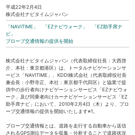
平成22年2月4日
プレスリリース
株式会社ナビタイムジャパン
「NAVITIME」 「EZナビウォーク」 「EZ助手席ナ
おしらせ
ビ」
プローブ交通情報の提供を開始
サービス
株式会社ナビタイムジャパン（代表取締役社長：大西啓
個人向けサービス
介、本社：東京都港区）は、トータルナビゲーションサ
ービス「NAVITIME」、KDDI株式会社（代表取締役社長
法人向けサービス
兼会長：小野寺正、本社：東京都千代田区）と協業で提
供中の歩行者向けナビゲーションサービス「EZナビウォ
採用情報
ーク」及び同乗者向けカーナビゲーションサービス「EZ
助手席ナビ」において、2010年2月4日（木）より、プロ
English
ーブ交通情報の提供を開始いたします※1。
プローブ交通情報とは、道路を走行する自動車から送信
されるGPS測位データを収集・分析することで道路状況