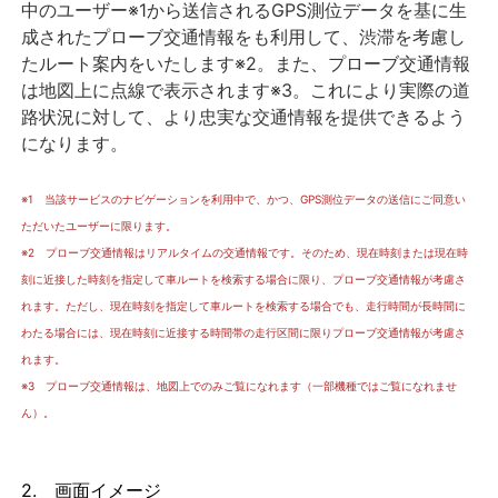
中のユーザー※1から送信されるGPS測位データを基に生
成されたプローブ交通情報をも利用して、渋滞を考慮し
たルート案内をいたします※2。また、プローブ交通情報
は地図上に点線で表示されます※3。これにより実際の道
路状況に対して、より忠実な交通情報を提供できるよう
になります。
※1 当該サービスのナビゲーションを利用中で、かつ、GPS測位データの送信にご同意い
ただいたユーザーに限ります。
※2 プローブ交通情報はリアルタイムの交通情報です。そのため、現在時刻または現在時
刻に近接した時刻を指定して車ルートを検索する場合に限り、プローブ交通情報が考慮さ
れます。ただし、現在時刻を指定して車ルートを検索する場合でも、走行時間が長時間に
わたる場合には、現在時刻に近接する時間帯の走行区間に限りプローブ交通情報が考慮さ
れます。
※3 プローブ交通情報は、地図上でのみご覧になれます（一部機種ではご覧になれませ
ん）。
2. 画面イメージ