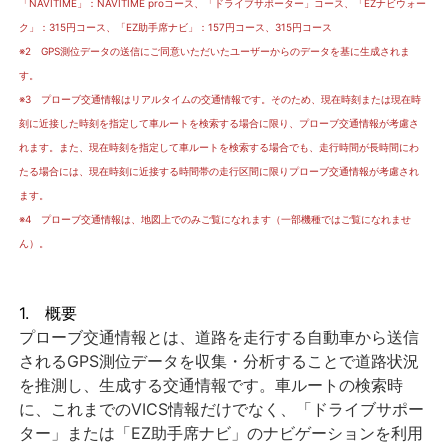
「NAVITIME」：NAVITIME proコース、「ドライブサポーター」コース、「EZナビウォー
ク」：315円コース、「EZ助手席ナビ」：157円コース、315円コース
※2 GPS測位データの送信にご同意いただいたユーザーからのデータを基に生成されま
す。
※3 プローブ交通情報はリアルタイムの交通情報です。そのため、現在時刻または現在時
刻に近接した時刻を指定して車ルートを検索する場合に限り、プローブ交通情報が考慮さ
れます。また、現在時刻を指定して車ルートを検索する場合でも、走行時間が長時間にわ
たる場合には、現在時刻に近接する時間帯の走行区間に限りプローブ交通情報が考慮され
ます。
※4 プローブ交通情報は、地図上でのみご覧になれます（一部機種ではご覧になれませ
ん）。
1. 概要
プローブ交通情報とは、道路を走行する自動車から送信
されるGPS測位データを収集・分析することで道路状況
を推測し、生成する交通情報です。車ルートの検索時
に、これまでのVICS情報だけでなく、「ドライブサポー
ター」または「EZ助手席ナビ」のナビゲーションを利用