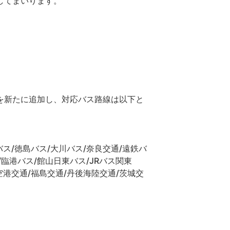
してまいります。
を新たに追加し、対応バス路線は以下と
ス/徳島バス/大川バス/奈良交通/遠鉄バ
/臨港バス/館山日東バス/JRバス関東
空港交通/福島交通/丹後海陸交通/茨城交