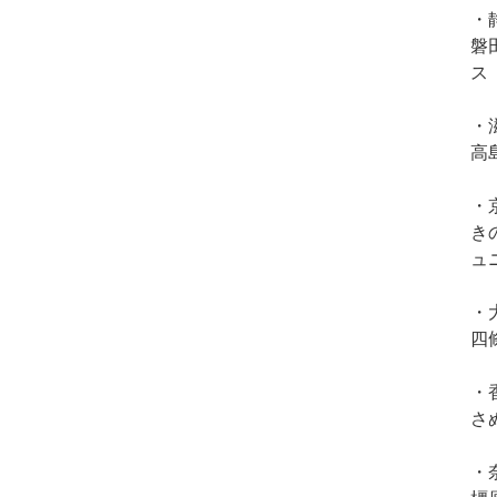
・
磐
ス
・
高
・
き
ュ
・
四
・
さ
・