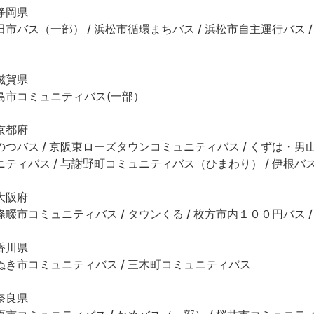
静岡県
田市バス（一部） / 浜松市循環まちバス / 浜松市自主運行バス 
滋賀県
島市コミュニティバス(一部）
京都府
のつバス / 京阪東ローズタウンコミュニティバス / くずは・男
ニティバス / 与謝野町コミュニティバス（ひまわり） / 伊根バス
大阪府
條畷市コミュニティバス / タウンくる / 枚方市内１００円バス 
香川県
ぬき市コミュニティバス / 三木町コミュニティバス
奈良県