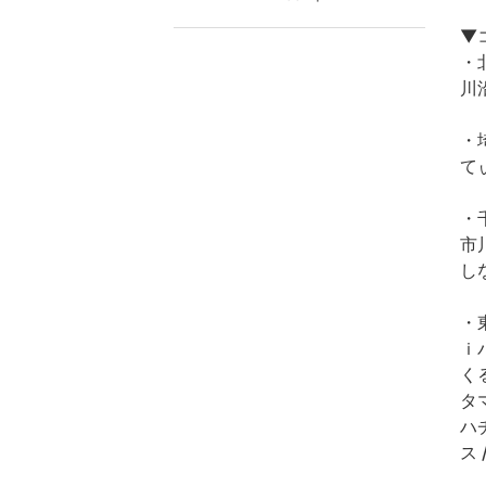
▼
・
川
・
て
・
市
し
・
ｉ
く
タマ
ハ
ス