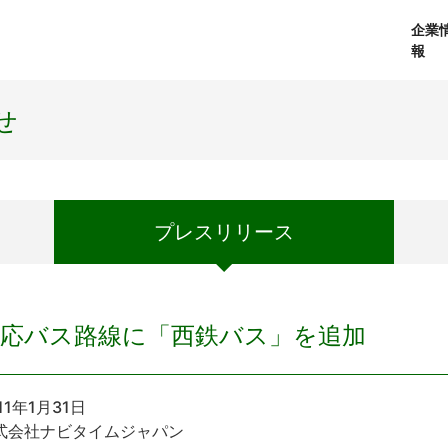
企業
報
経営理念
個人向けサービス
会社概要
プレスリリース
社長メッセージ
法人向けサービス
おしらせ
コアテクノロジ
せ
プレス
リリース
対応バス路線に「西鉄バス」を追加
11年1月31日
式会社ナビタイムジャパン