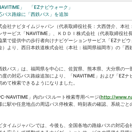
NAVITIME」 「EZナビウォーク」
応バス路線に「西鉄バス」を追加
式会社ナビタイムジャパン（代表取締役社長：大西啓介、本社
ンサービス「NAVITIME」、ＫＤＤＩ株式会社（代表取締役
協業で提供中の歩行者向けナビゲーションサービス「EZナビウォ
金）より、西日本鉄道株式会社（本社：福岡県福岡市）の「西
。
西鉄バス」は、福岡県を中心に、佐賀県、熊本県、大分県の一
の度の対応バス路線追加により、「NAVITIME」および「EZ
初めて検索できるようになりました。
PC-NAVITIME」内のバスルート検索専用ページ(
http://www.na
様に駅や任意地点の周辺バス停検索、時刻表の確認、系統ごと
ビタイムジャパンでは、今後も、全国各地の路線バスの対応会