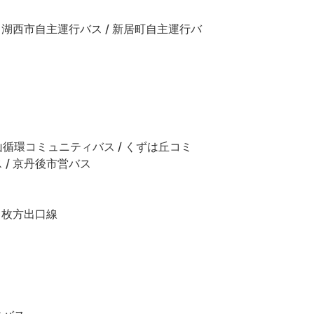
/ 湖西市自主運行バス / 新居町自主運行バ
山循環コミュニティバス / くずは丘コミ
 / 京丹後市営バス
/ 枚方出口線