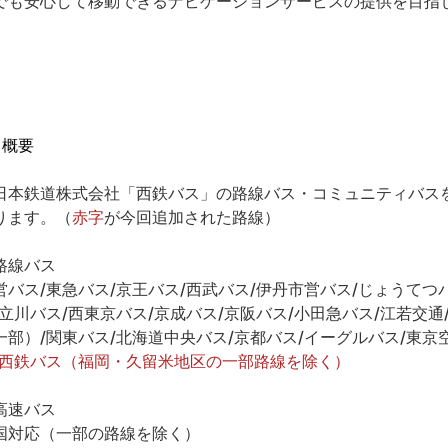
でも安心して移動できるナビゲーションサービスの提供を目指
 概要
日本鉄道株式会社「西鉄バス」の路線バス・コミュニティバス
ります。（
赤字
が今回追加された路線）
路線バス
営バス/東急バス/京王バス/西武バス/伊丹市営バス/じょうてつバ
/立川バス/西東京バス/京成バス/京阪バス/小田急バス/江若交通
一部）/関東バス/北海道中央バス/京都バス/イーグルバス/東京
西鉄バス（福岡・久留米地区の一部路線を除く）
高速バス
国対応（一部の路線を除く）