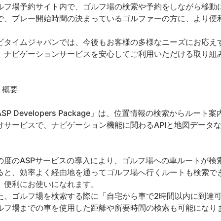
ルフ場予約サイト内で、ゴルフ場の検索や予約をしながら移動
で、プレー開始時間の決まっているゴルファーの方に、より便
ビタイムジャパンでは、今後もお客様の多様なニーズにお応え
、ナビゲーションサービスを安心してご利用いただける取り組
 概要
ASP Developers Package」は、位置情報の検索からル
けサービスで、ナビゲーション機能に関わるAPIと地図データな
。
の度のASPサービスの導入により、ゴルフ場への車ルートが検
ると、効率よく経由地を通ってゴルフ場へ行くルートも検索で
、便利にお使いになれます。
た、ゴルフ場を検索する際に「自宅から車で2時間以内に到達
ルフ場までの車を使用した距離や所要時間の検索も可能になりま