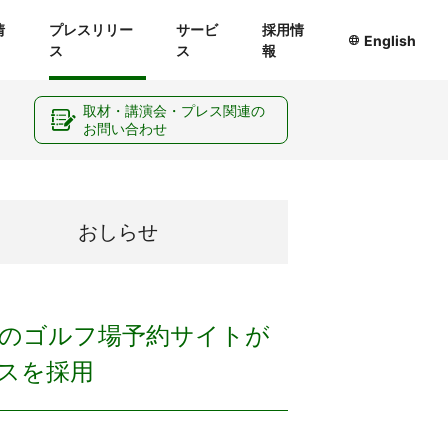
情
プレスリリー
サービ
採用情
English
ス
ス
報
ー
取材・講演会・プレス関連の
お問い合わせ
おしらせ
のゴルフ場予約サイトが
スを採用