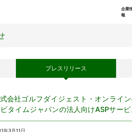
企業
報
経営理念
個人向けサービス
会社概要
プレスリリース
社長メッセージ
法人向けサービス
おしらせ
コアテクノロジ
せ
プレス
リリース
株式会社ゴルフダイジェスト・オンライン
ビタイムジャパンの法人向けASPサービ
11年3月11日