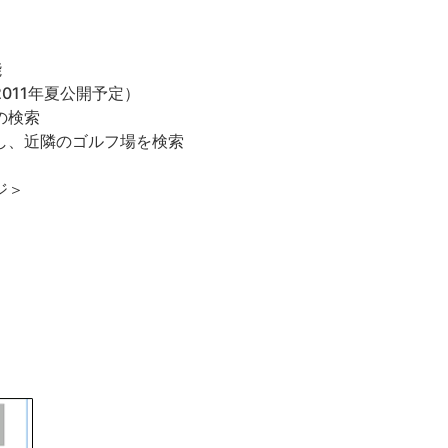
能
011年夏公開予定）
の検索
し、近隣のゴルフ場を検索
ジ＞