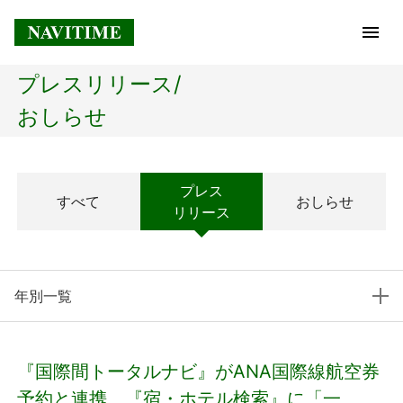
プレスリリース/
トップページ
おしらせ
企業情報
プレス
すべて
おしらせ
経営理念
リリース
会社概要
年別一覧
社長メッセージ
コアテクノロジー
『国際間トータルナビ』がANA国際線航空券
プレスリリース
予約と連携 『宿・ホテル検索』に「一