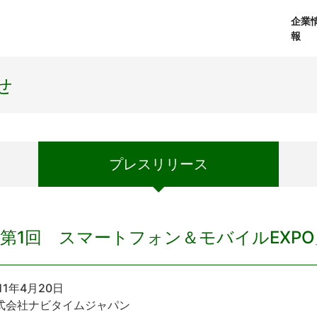
企業
報
経営理念
個人向けサービス
会社概要
プレスリリース
社長メッセージ
法人向けサービス
おしらせ
コアテクノロジ
せ
プレス
リリース
第1回 スマートフォン＆モバイルEXP
11年4月20日
式会社ナビタイムジャパン