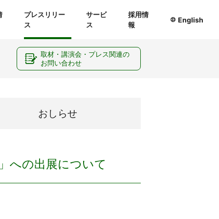
情
プレスリリー
サービ
採用情
English
ス
ス
報
ー
取材・講演会・プレス関連の
お問い合わせ
おしらせ
O」への出展について