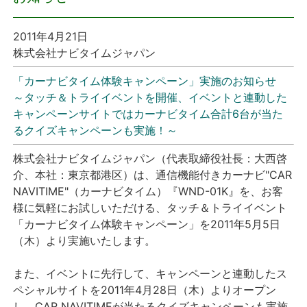
プレスリリース
2011年4月21日
株式会社ナビタイムジャパン
おしらせ
「カーナビタイム体験キャンペーン」実施のお知らせ
～タッチ＆トライイベントを開催、イベントと連動した
サービス
キャンペーンサイトではカーナビタイム合計6台が当た
るクイズキャンペーンも実施！～
個人向けサービス
株式会社ナビタイムジャパン（代表取締役社長：大西啓
法人向けサービス
介、本社：東京都港区）は、通信機能付きカーナビ"CAR
NAVITIME"（カーナビタイム）『WND-01K』を、お客
様に気軽にお試しいただける、タッチ＆トライイベント
採用情報
「カーナビタイム体験キャンペーン」を2011年5月5日
（木）より実施いたします。
English
また、イベントに先行して、キャンペーンと連動したス
ペシャルサイトを2011年4月28日（木）よりオープン
し、CAR NAVITIMEが当たるクイズキャンペーンも実施