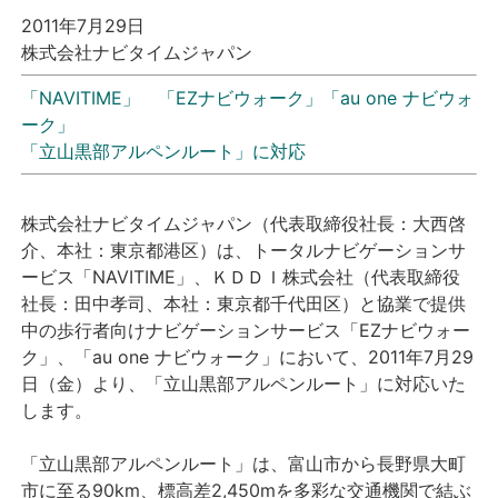
2011年7月29日
プレスリリース
株式会社ナビタイムジャパン
「NAVITIME」 「EZナビウォーク」「au one ナビウォ
おしらせ
ーク」
「立山黒部アルペンルート」に対応
サービス
株式会社ナビタイムジャパン（代表取締役社長：大西啓
個人向けサービス
介、本社：東京都港区）は、トータルナビゲーションサ
ービス「NAVITIME」、ＫＤＤＩ株式会社（代表取締役
法人向けサービス
社長：田中孝司、本社：東京都千代田区）と協業で提供
中の歩行者向けナビゲーションサービス「EZナビウォー
採用情報
ク」、「au one ナビウォーク」において、2011年7月29
日（金）より、「立山黒部アルペンルート」に対応いた
English
します。
「立山黒部アルペンルート」は、富山市から長野県大町
市に至る90km、標高差2,450mを多彩な交通機関で結ぶ