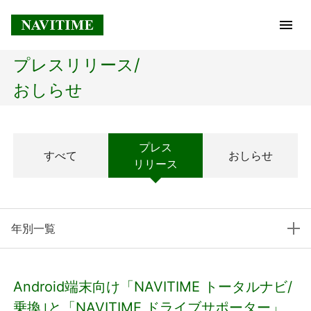
プレスリリース/
トップページ
おしらせ
企業情報
プレス
すべて
おしらせ
経営理念
リリース
会社概要
年別一覧
社長メッセージ
コアテクノロジー
Android端末向け「NAVITIME トータルナビ/
プレスリリース
乗換｣と「NAVITIME ドライブサポーター」