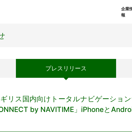
企業
報
経営理念
個人向けサービス
会社概要
プレスリリース
社長メッセージ
法人向けサービス
おしらせ
コアテクノロジ
せ
プレス
リリース
ギリス国内向けトータルナビゲーションサー
ONNECT by NAVITIME」iPhoneとA