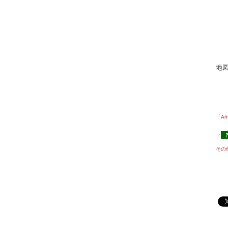
地図
「An
「
その