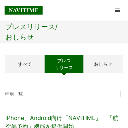
プレスリリース/
トップページ
おしらせ
企業情報
プレス
すべて
おしらせ
経営理念
リリース
会社概要
年別一覧
社長メッセージ
コアテクノロジー
iPhone、Android向け「NAVITIME」 『航
プレスリリース
空券予約』機能を提供開始