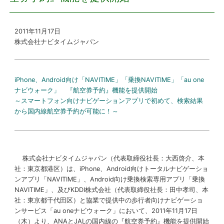
プレスリリース
2011年11月17日
株式会社ナビタイムジャパン
おしらせ
サービス
iPhone、Android向け「NAVITIME」「乗換NAVITIME」「au one
ナビウォーク」 『航空券予約』機能を提供開始
個人向けサービス
～スマートフォン向けナビゲーションアプリで初めて、検索結果
から国内線航空券予約が可能に！～
法人向けサービス
採用情報
株式会社ナビタイムジャパン（代表取締役社長：大西啓介、本
社：東京都港区）は、iPhone、Android向けトータルナビゲーショ
ンアプリ「NAVITIME」、Android向け乗換検索専用アプリ「乗換
English
NAVITIME」、及びKDDI株式会社（代表取締役社長：田中孝司、本
社：東京都千代田区）と協業で提供中の歩行者向けナビゲーショ
月17日
ンサービス「au oneナビウォーク」において、2011年11
（木）より、ANAとJALの国内線の『航空券予約』機能を提供開始