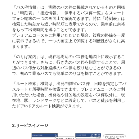
「バス停情報」は、実際のバス停に掲載されているものと同様
に「時刻表」「接近情報」「停車するバス停一覧」をスマート
フォン端末の一つの画面上で確認できます。特に「時刻表」は
検索した時刻から近い時間順に表示できるので、乗車前に余裕
をもって出発時間を選ぶことができます。
プレミアムコースをご利用いただいた場合、複数の路線を一度
に表示できるので、一つの画面上で閲覧する利便性がさらに高
まります。
「のりば案内」は、現在地周辺のバス停を地図上に表示するこ
とができます。さらに、行き先のバス停を指定することで、周
辺のバス停から対象路線のバス停を絞り込むことができるの
で、初めて乗るバスでも簡単にのりばを探すことができます。
「ルート検索」機能は、出発/到着のバス停、日時を指定してバ
スルートと所要時間を検索できます。プレミアムコースをご利
用いただいた場合、出発地や目的地の設定をバス停以外に、現
在地、駅、ランドマークなどに設定して、バスと徒歩を利用し
たドアtoドアのルート検索ができます。
2.サービスイメージ