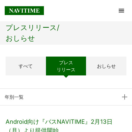
プレスリリース/
トップページ
おしらせ
企業情報
プレス
すべて
おしらせ
経営理念
リリース
会社概要
年別一覧
社長メッセージ
コアテクノロジー
Android向け『バスNAVITIME』2月13日
プレスリリース
（月）より提供開始