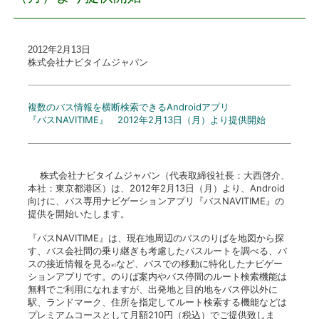
プレスリリース
2012年2月13日
株式会社ナビタイムジャパン
おしらせ
サービス
複数のバス情報を横断検索できるAndroidアプリ
『バスNAVITIME』 2012年2月13日（月）より提供開始
個人向けサービス
株式会社ナビタイムジャパン（代表取締役社長：大西啓介、
法人向けサービス
本社：東京都港区）は、2012年2月13日（月）より、Android
向けに、バス専用ナビゲーションアプリ『バスNAVITIME』の
提供を開始いたします。
採用情報
『バスNAVITIME』は、現在地周辺のバスのりばを地図から探
す、バス会社間の乗り継ぎも考慮したバスルートを調べる、バ
English
スの接近情報を見る
など、バスでの移動に特化したナビゲー
※1
ションアプリです。のりば案内やバス停間のルート検索機能は
無料でご利用になれますが、出発地と目的地をバス停以外に
駅、ランドマーク、住所を指定してルート検索する機能などは
プレミアムコースとして月額210円（税込）でご提供致しま