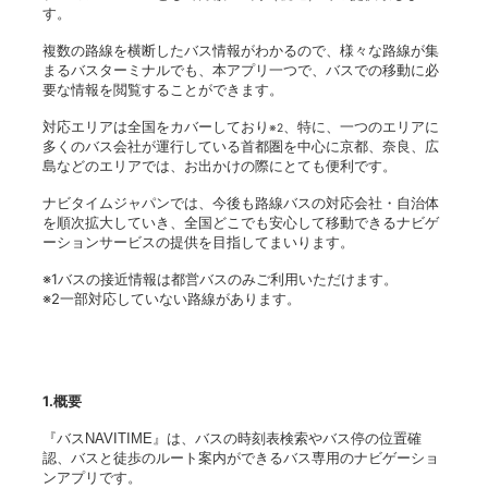
す。
複数の路線を横断したバス情報がわかるので、様々な路線が集
まるバスターミナルでも、本アプリ一つで、バスでの移動に必
要な情報を閲覧することができます。
対応エリアは全国をカバーしており
、特に、一つのエリアに
※2
多くのバス会社が運行している首都圏を中心に京都、奈良、広
島などのエリアでは、お出かけの際にとても便利です。
ナビタイムジャパンでは、今後も路線バスの対応会社・自治体
を順次拡大していき、全国どこでも安心して移動できるナビゲ
ーションサービスの提供を目指してまいります。
※1バスの接近情報は都営バスのみご利用いただけます。
※2一部対応していない路線があります。
1.
概要
『バスNAVITIME』は、バスの時刻表検索やバス停の位置確
認、バスと徒歩のルート案内ができるバス専用のナビゲーショ
ンアプリです。