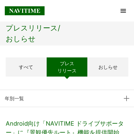
プレスリリース/
トップページ
おしらせ
企業情報
プレス
すべて
おしらせ
経営理念
リリース
会社概要
年別一覧
社長メッセージ
コアテクノロジー
Android向け「NAVITIME ドライブサポータ
プレスリリース
ー」に『景観優先ルート』機能を提供開始