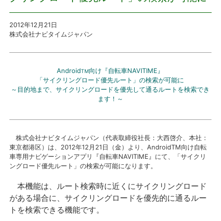
プレスリリース
2012年12月21日
株式会社ナビタイムジャパン
おしらせ
Android
向け『自転車NAVITIME』
サービス
TM
「サイクリングロード優先ルート」の検索が可能に
～目的地まで、サイクリングロードを優先して通るルートを検索でき
個人向けサービス
ます！～
法人向けサービス
株式会社ナビタイムジャパン（代表取締役社長：大西啓介、本社：
東京都港区）は、2012年12月21日（金）より、AndroidTM向け自転
採用情報
車専用ナビゲーションアプリ『自転車NAVITIME』にて、「サイクリ
ングロード優先ルート」の検索が可能になります。
English
本機能は、ルート検索時に近くにサイクリングロード
がある場合に、サイクリングロードを優先的に通るルー
トを検索できる機能です。