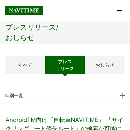
プレスリリース/
トップページ
おしらせ
企業情報
プレス
すべて
おしらせ
経営理念
リリース
会社概要
年別一覧
社長メッセージ
コアテクノロジー
AndroidTM向け『自転車NAVITIME』 「サイ
プレスリリース
クリングロード優先ルート」の検索が可能に