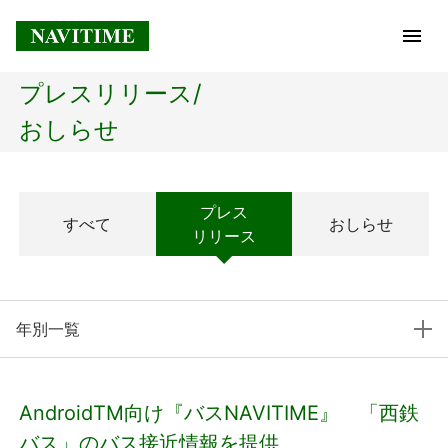
プレスリリース/
トップページ
おしらせ
企業情報
プレス
すべて
おしらせ
経営理念
リリース
会社概要
年別一覧
社長メッセージ
コアテクノロジー
AndroidTM向け『バスNAVITIME』 「西鉄
プレスリリース
バス」のバス接近情報を提供