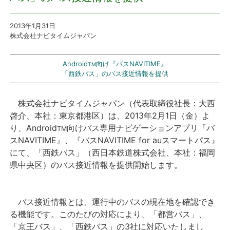
プレスリリース
2013
年1月31日
株式会社ナビタイムジャパン
おしらせ
Android
向け『バスNAVITIME』
TM
「西鉄バス」のバス接近情報を提供
サービス
株式会社ナビタイムジャパン（代表取締役社長：大西
個人向けサービス
啓介、本社：東京都港区）は、2013年2月1日（金）よ
り、Android
向けバス専用ナビゲーションアプリ『バ
法人向けサービス
TM
スNAVITIME』、『バスNAVITIME for auスマートパス』
にて、「西鉄バス」（西日本鉄道株式会社、本社：福岡
採用情報
県中央区）のバス接近情報を提供開始します。
English
バス接近情報とは、運行中のバスの現在地を確認でき
る機能です。このたびの対応により、「都営バス」、
「京王バス」、「西鉄バス」の3社に対応いたしまし