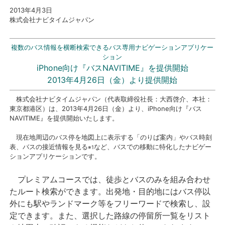
2013
年4
月3日
株式会社ナビタイムジャパン
プレスリリース
おしらせ
複数のバス情報を横断検索できるバス専用ナビゲーションアプリケー
ション
iPhone向け『バスNAVITIME』を提供開始
サービス
2013年4月26日（金）より提供開始
株式会社ナビタイムジャパン（代表取締役社長：大西啓介、本社：
個人向けサービス
東京都港区）は、2013年4月26日（金）より、iPhone向け『バス
NAVITIME』を提供開始いたします。
法人向けサービス
現在地周辺のバス停を地図上に表示する「のりば案内」やバス時刻
表、バスの接近情報を見る
など、バスでの移動に特化したナビゲー
※1
採用情報
ションアプリケーションです。
プレミアムコースでは、徒歩とバスのみを組み合わせ
English
たルート検索ができます。出発地・目的地にはバス停以
外にも駅やランドマーク等をフリーワードで検索し、設
定できます。また、選択した路線の停留所一覧をリスト