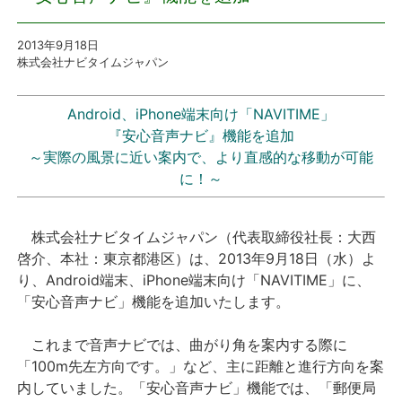
プレスリリース
2013
年9
月18
日
株式会社ナビタイムジャパン
おしらせ
Android、iPhone端末向け「NAVITIME」
サービス
『安心音声ナビ』機能を追加
～実際の風景に近い案内で、より直感的な移動が可能
に！～
個人向けサービス
法人向けサービス
株式会社ナビタイムジャパン（代表取締役社長：大西
啓介、本社：東京都港区）は、2013年9月18日（水）よ
採用情報
り、Android端末、iPhone端末向け「NAVITIME」に、
「安心音声ナビ」機能を追加いたします。
English
これまで音声ナビでは、曲がり角を案内する際に
「100m先左方向です。」など、主に距離と進行方向を案
内していました。「安心音声ナビ」機能では、「郵便局