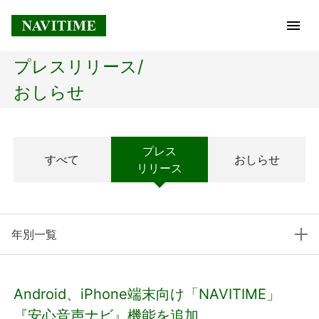
プレスリリース/
トップページ
おしらせ
企業情報
プレス
すべて
おしらせ
経営理念
リリース
会社概要
年別一覧
社長メッセージ
コアテクノロジー
Android、iPhone端末向け「NAVITIME」
プレスリリース
『安心音声ナビ』機能を追加