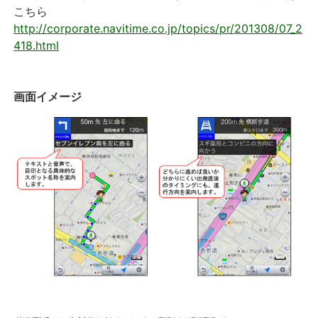
こちら
http://corporate.navitime.co.jp/topics/pr/201308/07_2
418.html
画面イメージ