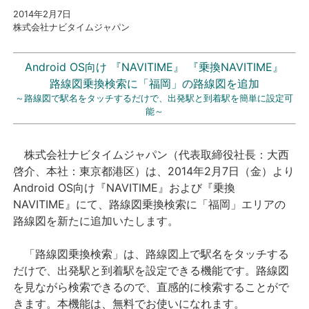
2014年2
月7
日
株式会社ナビタイムジャパン
プレスリリース
おしらせ
Android OS向け 『NAVITIME』 『乗換NAVITIME』
路線図乗換検索に「福岡」の路線図を追加
～路線図で駅名をタッチするだけで、出発駅と到着駅を簡単に設定可
サービス
能～
個人向けサービス
株式会社ナビタイムジャパン（代表取締役社長：大西
啓介、本社：東京都港区）は、2014年2月7日（金）より
法人向けサービス
Android OS向け『NAVITIME』および『乗換
NAVITIME』にて、路線図乗換検索に「
福岡」エリアの
採用情報
路線図を新たに追加いたします。
English
「路線図乗換検索」は、路線図上で駅名をタッチする
だけで、出発駅と到着駅を設定できる機能です。路線図
を見ながら検索できるので、直感的に検索することがで
きます。本機能は、無料でお使いになれます。