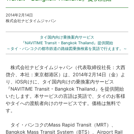
プレスリリース
2014年2
月14
日
株式会社ナビタイムジャパン
おしらせ
タイ国内向け乗換案内サービス
『NAVITIME Transit - Bangkok Thailand』提供開始
サービス
～タイ・バンコクの都市鉄道の路線図乗換検索を英語で行えます。～
個人向けサービス
株式会社ナビタイムジャパン（代表取締役社長：大西
啓介、本社：東京都港区）は、2014年2月14日（金）よ
法人向けサービス
り、iOS向けに、タイ国内向けの乗換案内サービス
『NAVITIME Transit - Bangkok Thailand』を提供開始
採用情報
いたします。本サービスの言語は英語で、タイのお客様
やタイへの渡航者向けのサービスです。価格は無料で
English
す。
タイ・バンコクのMass Rapid Transit（MRT）、
Bangkok Mass Transit System（BTS）、Airport Rail