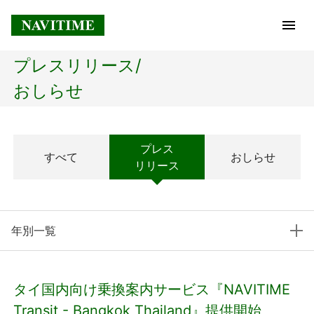
プレスリリース/
トップページ
おしらせ
企業情報
プレス
すべて
おしらせ
経営理念
リリース
会社概要
年別一覧
社長メッセージ
コアテクノロジー
タイ国内向け乗換案内サービス『NAVITIME
プレスリリース
Transit - Bangkok Thailand』提供開始