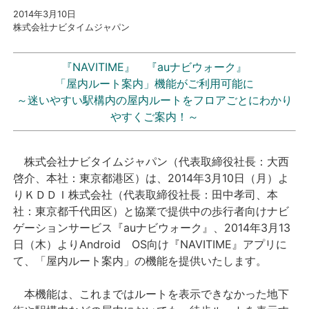
2014年3
月10
日
株式会社ナビタイムジャパン
プレスリリース
おしらせ
『NAVITIME』 『auナビウォーク』
「屋内ルート案内」機能がご利用可能に
～迷いやすい駅構内の屋内ルートをフロアごとにわかり
サービス
やすくご案内！～
個人向けサービス
株式会社ナビタイムジャパン（代表取締役社長：大西
法人向けサービス
啓介、本社：東京都港区）は、2014年3月10日（月）よ
りＫＤＤＩ株式会社（代表取締役社長：田中孝司、本
採用情報
社：東京都千代田区）と協業で提供中の歩行者向けナビ
ゲーションサービス『auナビウォーク』、2014年3月13
日（木）よりAndroid OS向け『NAVITIME』アプリに
English
て、「屋内ルート案内」の機能を提供いたします。
本機能は、これまではルートを表示できなかった地下