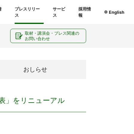
情
プレスリリー
サービ
採用情
English
ス
ス
報
ー
取材・講演会・プレス関連の
お問い合わせ
おしらせ
時刻表」をリニューアル