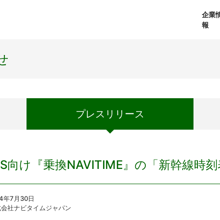
企業
報
経営理念
個人向けサービス
会社概要
プレスリリース
社長メッセージ
法人向けサービス
おしらせ
コアテクノロジ
せ
プレス
リリース
OS向け『乗換NAVITIME』の「新幹線
14年7月30日
式会社ナビタイムジャパン