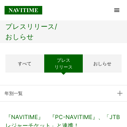
プレスリリース/
トップページ
おしらせ
企業情報
プレス
すべて
おしらせ
経営理念
リリース
会社概要
年別一覧
社長メッセージ
コアテクノロジー
『NAVITIME』 『PC-NAVITIME』、「JTB
プレスリリース
レジャーチケット」と連携！