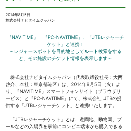
プレスリリース
2014年8月5日
株式会社ナビタイムジャパン
おしらせ
『NAVITIME』 『PC-NAVITIME』、「JTBレジャーチ
サービス
ケット」と連携！
～
レジャースポットを目的地としてルート検索をする
と、その施設のチケット情報を表示します
～
個人向けサービス
法人向けサービス
株式会社ナビタイムジャパン（代表取締役社長：大西
啓介、本社：東京都港区）は、2014年8月5日（火）よ
採用情報
り、『NAVITIME』スマートフォンサイト（ブラウザサ
ービス）と『PC-NAVITIME』にて、株式会社i.JTBの提
供する「JTBレジャーチケット」と連携いたします。
English
「JTBレジャーチケット」とは、遊園地、動物園、プ
ールなどの入場券を事前にコンビニ端末から購入できる