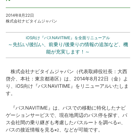
プレスリリース
2014年8月22日
株式会社ナビタイムジャパン
おしらせ
iOS向け『バスNAVITIME』を全面リニューアル
～先払い/後払い、前乗り/後乗りの情報の追加など、機
サービス
能が充実します！～
個人向けサービス
株式会社ナビタイムジャパン（代表取締役社長：大西
法人向けサービス
啓介、本社：東京都港区）は、2014年8月22日（金）よ
り、iOS向け『バスNAVITIME』をリニューアルいたしま
採用情報
す。
『バスNAVITIME』は、バスでの移動に特化したナビ
English
ゲーションサービスで、現在地周辺のバス停を探す、バ
ス会社間の乗り継ぎも考慮したバスルートを調べる
、
※1
バスの接近情報を見る
、などが可能です。
※2