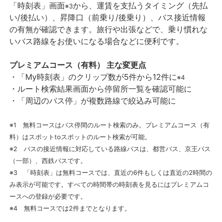
「時刻表」画面
から、運賃を支払うタイミング（先払
※3
い/後払い）、昇降口（前乗り/後乗り）、バ
ス接近情報
の有無が確認できます。旅行や出張などで、乗り慣れな
いバス路線をお使いになる場合な
どに便利です。
プレミアムコース（有料） 主な変更点
・「My時刻表」のクリップ数が5件から12件に
※4
・ルート検索結果画面から停留所一覧を確認可能に
・「周辺のバス停」が複数路線で絞込み可能に
※1 無料コースはバス停間のルート検索のみ。プレミアムコース（有
料）はスポットtoスポットのルート検索が可能。
※2 バスの接近情報に対応している路線バスは、都営バス、京王バス
（一部）、西鉄バスです。
※3 「時刻表」は無料コースでは、直近の6件もしくは直近の2時間の
み表示が可能です。すべての時間帯の時刻表を見るにはプレミアムコ
ースへの登録が必要です。
※4 無料コースでは2件までとなります。