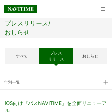
プレスリリース/
トップページ
おしらせ
企業情報
プレス
すべて
おしらせ
経営理念
リリース
会社概要
年別一覧
社長メッセージ
コアテクノロジー
iOS向け『バスNAVITIME』を全面リニューア
プレスリリース
ル