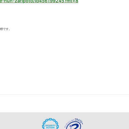
che-hun-zaripoto/id456199245?mt=8
商標です。