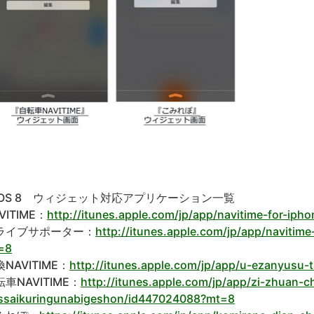
iOS 8 ウィジェット対応アプリケーション一覧
VITIME：
http://itunes.apple.com/jp/app/navitime-for-ip
ライブサポーター：
http://itunes.apple.com/jp/app/navitim
=8
NAVITIME：
http://itunes.apple.com/jp/app/u-ezanyusu
車NAVITIME：
http://itunes.apple.com/jp/app/zi-zhuan-c
ssaikuringunabigeshon/id447024088?mt=8