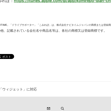
みれぽ：
https://itunes.apple.com/jp/app/komirepo-dian-
AVITIME」「ドライブサポーター」「こみれぽ」は、株式会社ナビタイムジャパンの商標または登録
の他、記載されている会社名や商品名等は、各社の商標又は登録商標です。
 8「ウィジェット」に対応