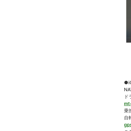
●
NA
ド
mt
乗換
自転
gp