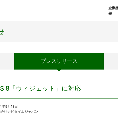
企業
報
経営理念
個人向けサービス
会社概要
プレスリリース
社長メッセージ
法人向けサービス
おしらせ
コアテクノロジ
せ
プレス
リリース
OS 8「ウィジェット」に対応
14年9月18日
式会社ナビタイムジャパン