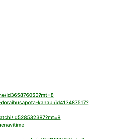
hone/id365876050?mt=8
e-doraibusapota-kanabi/id413487517?
-tatchi/id528532387?mt=8
henavitime-