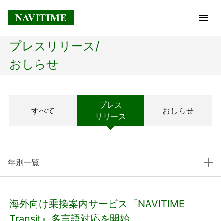
プレスリリース/
トップページ
おしらせ
企業情報
プレス
すべて
おしらせ
経営理念
リリース
会社概要
年別一覧
社長メッセージ
コアテクノロジー
海外向け乗換案内サービス『NAVITIME
プレスリリース
Transit』多言語対応を開始