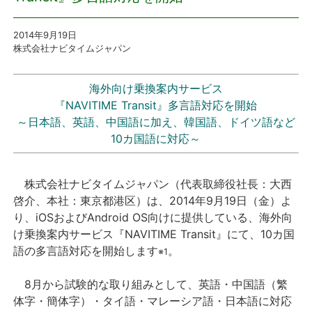
プレスリリース
2014年9月19日
株式会社ナビタイムジャパン
おしらせ
海外向け乗換案内サービス
サービス
『NAVITIME Transit』多言語対応を開始
～日本語、英語、中国語に加え、韓国語、ドイツ語など
10カ国語に対応～
個人向けサービス
法人向けサービス
株式会社ナビタイムジャパン（代表取締役社長：大西
啓介、本社：東京都港区）は、2014年9月19日（金）よ
採用情報
り、iOSおよびAndroid OS向けに提供している、海外向
け乗換案内サービス『NAVITIME Transit』にて、10カ国
語の多言語対応を開始します
。
English
※1
8月から試験的な取り組みとして、英語・中国語（繁
体字・簡体字）・タイ語・マレーシア語・日本語に対応