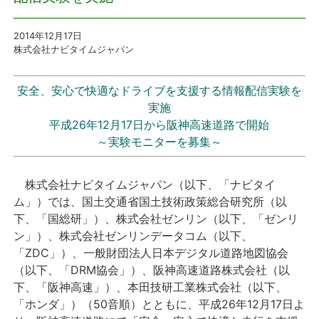
プレスリリース
2014年12月17日
株式会社ナビタイムジャパン
おしらせ
安全、安心で快適なドライブを支援する情報配信実験を
サービス
実施
平成26年12月17日から阪神高速道路で開始
～実験モニターを募集～
個人向けサービス
法人向けサービス
株式会社ナビタイムジャパン（以下、「ナビタイ
ム」）では、国土交通省国土技術政策総合研究所（以
採用情報
下、「国総研」）、株式会社ゼンリン（以下、「ゼンリ
ン」）、株式会社ゼンリンデータコム（以下、
「ZDC」）、一般財団法人日本デジタル道路地図協会
English
（以下、「DRM協会」）、阪神高速道路株式会社（以
下、「阪神高速」）、本田技研工業株式会社（以下、
「ホンダ」）（50音順）とともに、平成26年12月17日よ