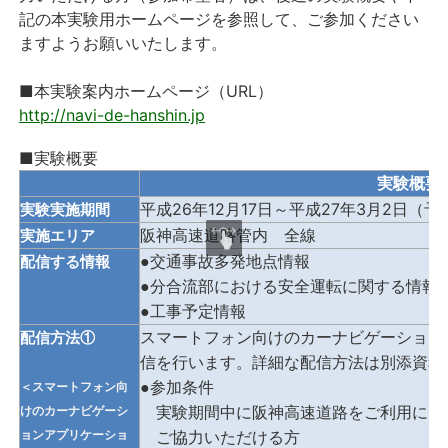
記の本実験用ホームページを参照して、ご参加ください
ますようお願いいたします。
■本実験案内ホームページ（URL）
http://navi-de-hanshin.jp
■実験概要
実験概要
26
12
17
27
3
2
平成
年
月
日～平成
年
月
日（予
実験実施期間
阪神高速道路管内 全線
実施エリア
●交通事故多発地点情報
配信する情報
●分合流部における安全運転に関する情
●工事予定情報
スマートフォン向けのカーナビゲーション
配信方法①
信を行います。詳細な配信方法は別添資料
●参加条件
＜スマートフォン向
けのカーナビゲーシ
実験期間中に阪神高速道路をご利用にな
ョンアプリケーショ
ご協力いただける方