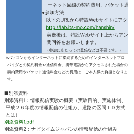
ーネット回線の契約費用、パケット通信
●参加方法
URL
Web
以下の
から特設
サイトにアクセ
http://lab.its-mo.com/hanshin/
Web
実走後は、特設
サイト上からアンケ
問回答をお願いします。
（参加にあたっての登録などは不要です。）
※パソコンからインターネットに接続するためのインターネットプロ
バイダとの契約料金や通信料金、携帯電話からアクセスされた場合の
契約費用やパケット通信料金などの費用は、ご本人様の負担となりま
す。
■別添資料
別添資料1：情報配信実験の概要（実験目的、実施体制、
平成２６年度の情報配信の仕組み、道路の区間ＩＤ方式
とは）
別添資料1.pdf
別添資料2：ナビタイムジャパンの情報配信の仕組み