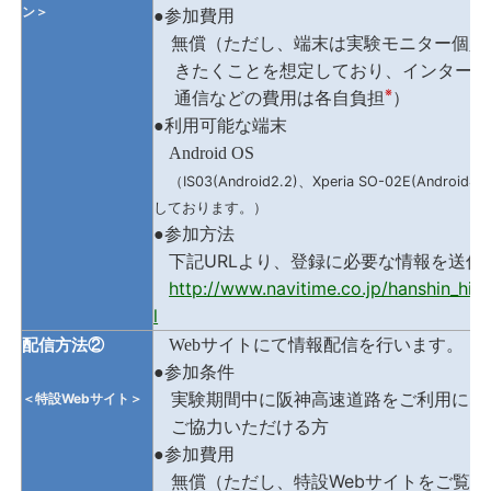
ン＞
●参加費用
無償（ただし、端末は実験モニター個人
きたくことを想定しており、インターネ
※
通信などの費用は各自負担
）
●利用可能な端末
Android OS
（IS03(Android2.2)
、
Xperia SO-02E(Android4.2
しております。）
●参加方法
URL
下記
より、登録に必要な情報を送信
http://www.navitime.co.jp/hanshin_hig
l
Web
サイトにて情報配信を行います。
配信方法②
●参加条件
Web
実験期間中に阪神高速道路をご利用にな
＜特設
サイト＞
ご協力いただける方
●参加費用
Web
無償（ただし、特設
サイトをご覧い