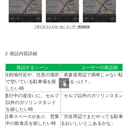
２.発話内容詳細
発話するシーン
ユーザーの発話例
目的地付近や、任意の場所
「表参道周辺で満車じゃない駐車
で空いている駐車場を探
てあるっけ？」
したい時
進行中の道沿いに、セルフ
「セルフ以外のガソリンスタンド
以外のガソリンスタンド
を探したい時
駐車スペースがあり、営業
「渋谷周辺でまだやってる駐車場
中の飲食店を探したい時
るおいしいとこあるかな」