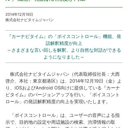
プレスリリース
2014年12月19日
株式会社ナビタイムジャパン
おしらせ
『カーナビタイム』の「ボイスコントロール」機能、発
サービス
話解釈精度が向上
～さまざまな言い回しを解釈、より自然な対話ができる
ようになりました～
個人向けサービス
法人向けサービス
株式会社ナビタイムジャパン（代表取締役社長：大西
啓介、本社：東京都港区）は、2014年12月19日（金）よ
採用情報
り、iOSおよびAndroid OS向けに提供している『カーナ
ビタイム』のバージョンアップを行い、「ボイスコント
ロール」の発話解釈精度の向上を実現いたします。
English
「ボイスコントロール」は、ユーザーの音声による指
示で、目的地の設定や周辺施設の検索、渋滞情報の取