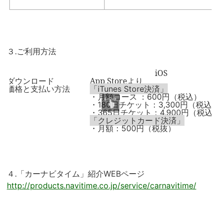
３.ご利用方法
iOS
ダウンロード
App Store
より
価格と支払い方法
「
決済」
iTunes Store
・月額コース ：
円（税込）
600
・
日チケット：
円（税込）
180
3,300
・
日チケット：
円（税込）
365
4,900
「クレジットカード決済」
・月額：
円（税抜）
500
４.「カーナビタイム」紹介WEBページ
http://products.navitime.co.jp/service/carnavitime/