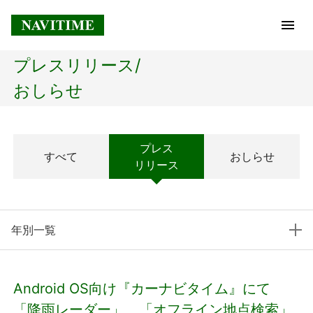
プレスリリース/
トップページ
おしらせ
企業情報
プレス
すべて
おしらせ
経営理念
リリース
会社概要
年別一覧
社長メッセージ
コアテクノロジー
Android OS向け『カーナビタイム』にて
プレスリリース
「降雨レーダー」、「オフライン地点検索」