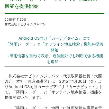
機能を提供開始
プレスリリース
2015年1月30日
おしらせ
株式会社ナビタイムジャパン
サービス
Android OS向け『カーナビタイム』にて
「降雨レーダー」と「オフライン地点検索」機能を提供
個人向けサービス
開始
～降雨情報を重ねて表示、通信圏外でも利用できる機能
法人向けサービス
を追加～
採用情報
株式会社ナビタイムジャパン（代表取締役社長：大西
啓介、本社：東京都港区）は、2015年1月30日（金）よ
りAndroid OS向けカーナビアプリ『カーナビタイム』に
English
て、「降雨レーダー」と「オフライン地点検索」機能を
提供開始いたします。
「降雨レーダー」は、地図上に降雨情報を重畳表示